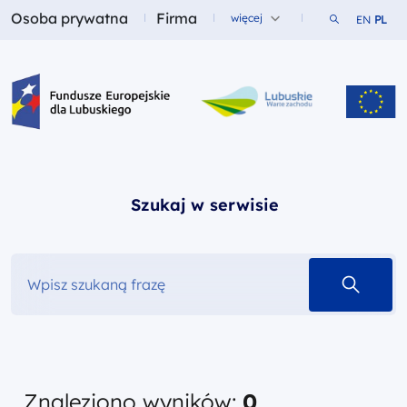
Osoba prywatna
Firma
Szukaj w ser
więcej
EN
PL
Fundusze dla
Fundusze dla
Fundusze Europejskie dla Lubuskiego
Szukaj w serwisie
szukaj 
Znaleziono wyników:
0