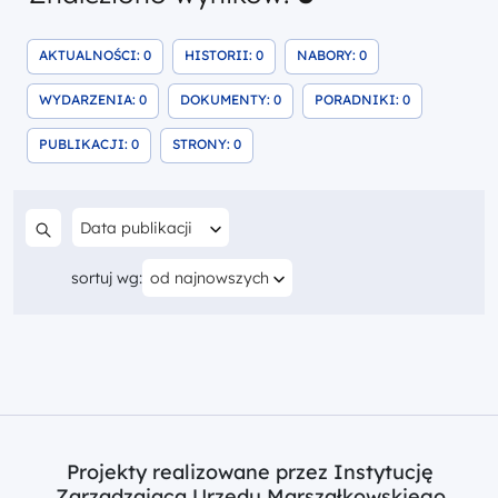
ZNALEZIONE WYNIKI SZUKANIA
ZNALEZIONE WYNIKI SZUKANIA
ZNALEZIONE WYNI
AKTUALNOŚCI: 0
HISTORII: 0
NABORY: 0
ZNALEZIONE WYNIKI SZUKANIA
ZNALEZIONE WYNIKI SZUKANI
ZNALEZIONE
WYDARZENIA: 0
DOKUMENTY: 0
PORADNIKI: 0
ZNALEZIONE WYNIKI SZUKANIA
ZNALEZIONE WYNIKI SZUKANIA
PUBLIKACJI: 0
STRONY: 0
Filtruj według
Data publikacji
Szukaj w treści
Aktualnie sortujesz według
sortuj wg:
od najnowszych
Projekty realizowane przez Instytucję
Zarządzającą Urzędu Marszałkowskiego