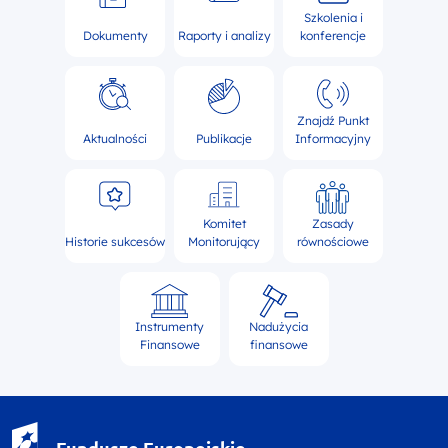
Szkolenia i
Dokumenty
Raporty i analizy
konferencje
Znajdź Punkt
Aktualności
Publikacje
Informacyjny
Komitet
Zasady
Historie sukcesów
Monitorujący
równościowe
Instrumenty
Nadużycia
Finansowe
finansowe
Fundusze Europejskie - logotyp
Fundusze Europejskie