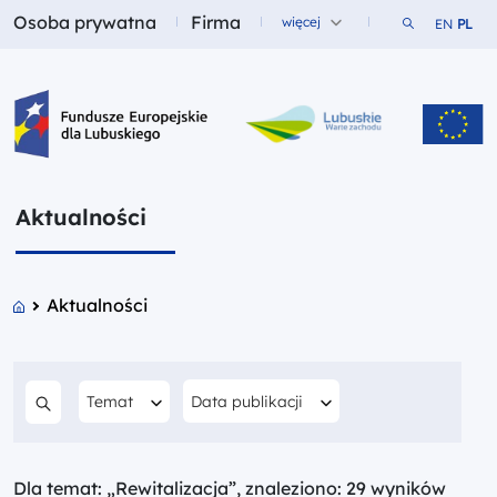
Osoba prywatna
Firma
Szukaj w ser
więcej
EN
PL
Fundusze dla
Fundusze dla
Fundusze Europejskie dla Lubuskiego
Aktualności
Aktualności
Filtruj według
Filtruj według
Data publikacji
Temat
Szukaj w treści
Dla temat: „Rewitalizacja”, znaleziono: 29 wyników