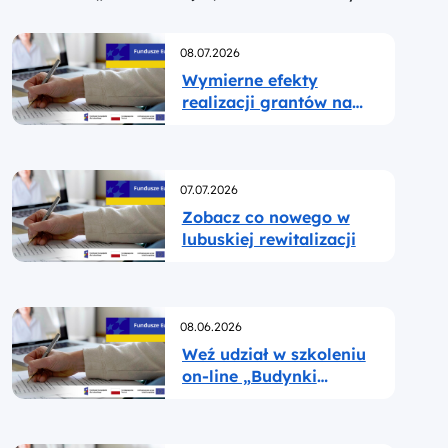
Opublikowano
08.07.2026
Wymierne efekty
realizacji grantów na
rewitalizację lubuskich
gmin
Opublikowano
07.07.2026
Zobacz co nowego w
lubuskiej rewitalizacji
Opublikowano
08.06.2026
Weź udział w szkoleniu
on-line „Budynki
zabytkowe – ochrona i
wykorzystanie
potencjału w procesie