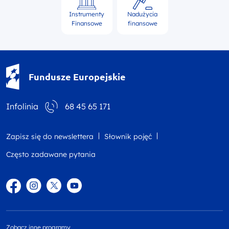
Instrumenty
Nadużycia
Finansowe
finansowe
Fundusze Europejskie - logotyp
Fundusze Europejskie
Infolinia
68 45 65 171
Zapisz się do newslettera
Słownik pojęć
Często zadawane pytania
Facebook
Instagram
Twitter
YouTube
Zobacz inne programy