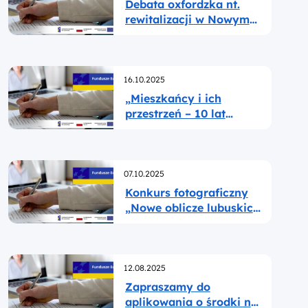
Debata oxfordzka nt.
rewitalizacji w Nowym
Miasteczku. Zostać czy
wyjechać z gminy?
Opublikowano
16.10.2025
„Mieszkańcy i ich
przestrzeń – 10 lat
ustawy o rewitalizacji”.
Zapraszamy na
spotkanie! 22
Opublikowano
października 2025 r.
07.10.2025
Konkurs fotograficzny
„Nowe oblicze lubuskich
gmin: rewitalizacja w
kadrze” rozstrzygnięty!
Opublikowano
12.08.2025
Zapraszamy do
aplikowania o środki na