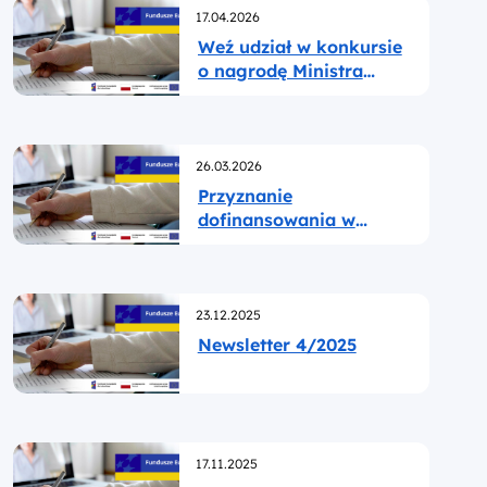
Opublikowano
rewitalizacji”
17.04.2026
Weź udział w konkursie
o nagrodę Ministra
Finansów i Gospodarki
za osiągnięcia w
dziedzinie rewitalizacji
Opublikowano
26.03.2026
Przyznanie
dofinansowania w
ramach naboru
konkurencyjnego nr
FELB.08.01-IZ.00-
Opublikowano
001/25
23.12.2025
Newsletter 4/2025
Opublikowano
17.11.2025