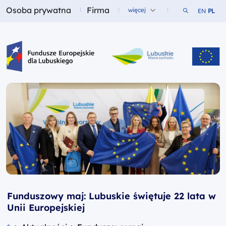
Osoba prywatna
Firma
Szukaj w ser
więcej
EN
PL
Fundusze dla
Fundusze dla
Fundusze Europejskie dla Lubuskiego
Funduszowy maj: Lubuskie świętuje 22 lata w
Unii Europejskiej