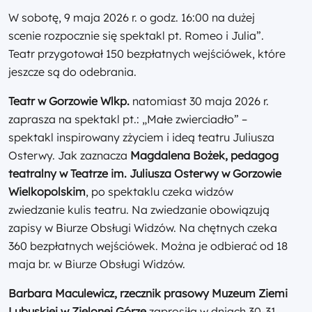
W sobotę, 9 maja 2026 r. o godz. 16:00 na dużej
scenie rozpocznie się spektakl pt. Romeo i Julia”.
Teatr przygotował 150 bezpłatnych wejściówek, które
jeszcze są do odebrania.
Teatr w Gorzowie Wlkp.
natomiast 30 maja 2026 r.
zaprasza na spektakl pt.: „Małe zwierciadło” –
spektakl inspirowany zżyciem i ideą teatru Juliusza
Osterwy. Jak zaznacza
Magdalena Bożek, pedagog
teatralny w Teatrze im. Juliusza Osterwy w Gorzowie
Wielkopolskim
, po spektaklu czeka widzów
zwiedzanie kulis teatru. Na zwiedzanie obowiązują
zapisy w Biurze Obsługi Widzów. Na chętnych czeka
360 bezpłatnych wejściówek. Można je odbierać od 18
maja br. w Biurze Obsługi Widzów.
Barbara Maculewicz, rzecznik prasowy Muzeum Ziemi
Lubuskiej w Zielonej Górze
zaprosiła w dniach 30-31