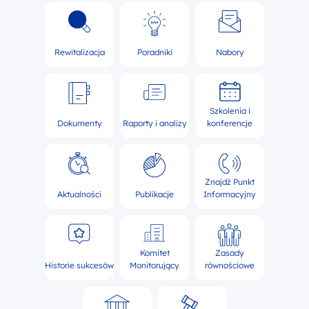
Rewitalizacja
Poradniki
Nabory
Szkolenia i
Dokumenty
Raporty i analizy
konferencje
Znajdź Punkt
Aktualności
Publikacje
Informacyjny
Komitet
Zasady
Historie sukcesów
Monitorujący
równościowe