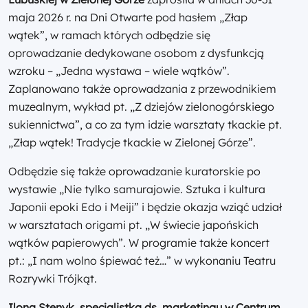
maja 2026 r. na Dni Otwarte pod hasłem „Złap
wątek”, w ramach których odbędzie się
oprowadzanie dedykowane osobom z dysfunkcją
wzroku – „Jedna wystawa – wiele wątków”.
Zaplanowano także oprowadzania z przewodnikiem
muzealnym, wykład pt. „Z dziejów zielonogórskiego
sukiennictwa”, a co za tym idzie warsztaty tkackie pt.
„Złap wątek! Tradycje tkackie w Zielonej Górze”.
Odbędzie się także oprowadzanie kuratorskie po
wystawie „Nie tylko samurajowie. Sztuka i kultura
Japonii epoki Edo i Meiji” i będzie okazja wziąć udział
w warsztatach origami pt. „W świecie japońskich
wątków papierowych”. W programie także koncert
pt.: „I nam wolno śpiewać też…” w wykonaniu Teatru
Rozrywki Trójkąt.
Ilona Stenyk, specjalistka ds. marketingu w Centrum