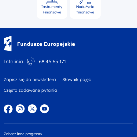
Instrumenty
Nadużycia
Finansowe
finansowe
Fundusze Europejskie - logotyp
Fundusze Europejskie
Infolinia
68 45 65 171
Zapisz się do newslettera
Słownik pojęć
Często zadawane pytania
Facebook
Instagram
Twitter
YouTube
Zobacz inne programy