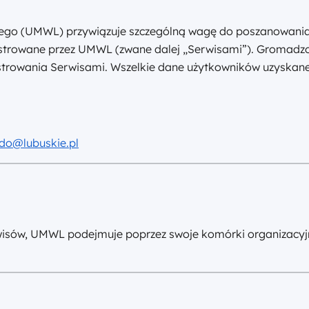
ego (UMWL) przywiązuje szczególną wagę do poszanowania
strowane przez UMWL (zwane dalej „Serwisami”). Gromadzo
strowania Serwisami. Wszelkie dane użytkowników uzyskan
odo@lubuskie.pl
isów, UMWL podejmuje poprzez swoje komórki organizacyjn