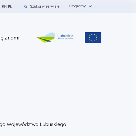
Programy
Szukaj w serwisie
EN
PL
z nami
ię z nami
kiego Województwa Lubuskiego