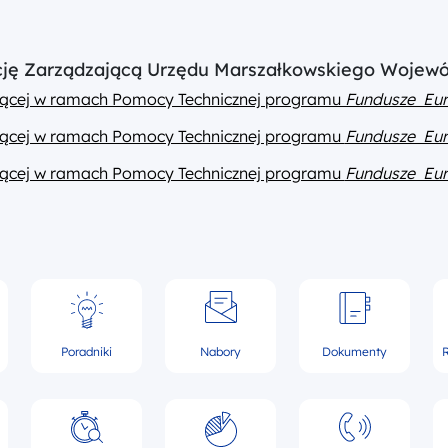
ucję Zarządzającą Urzędu Marszałkowskiego Wojew
ającej w ramach Pomocy Technicznej programu
Fundusze Eur
ającej w ramach Pomocy Technicznej programu
Fundusze Eur
ającej w ramach Pomocy Technicznej programu
Fundusze Eur
Poradniki
Nabory
Dokumenty
R