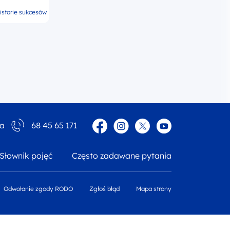
istorie sukcesów
Facebook
Instagram
Twitter
YouTube
ia
68 45 65 171
Słownik pojęć
Często zadawane pytania
Odwołanie zgody RODO
Zgłoś błąd
Mapa strony