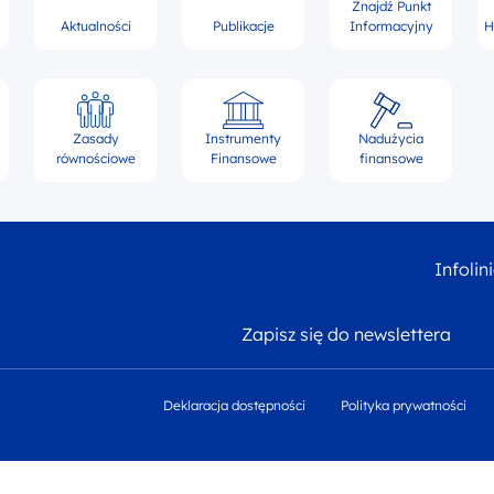
Znajdź Punkt
Aktualności
Publikacje
Informacyjny
H
Zasady
Instrumenty
Nadużycia
równościowe
Finansowe
finansowe
Infolin
Zapisz się do newslettera
Deklaracja dostępności
Polityka prywatności