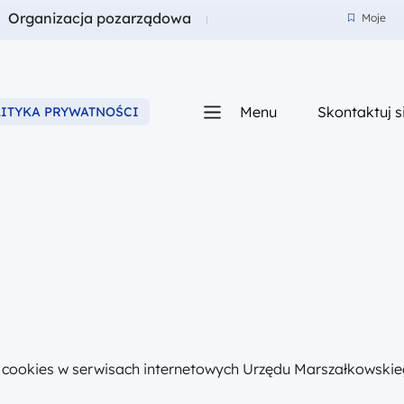
a
Fundusze dla
Organizacja pozarządowa
Moje
Moje
Menu
Skontaktuj s
LITYKA PRYWATNOŚCI
iego
ów cookies w serwisach internetowych Urzędu Marszałkows