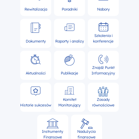
Rewitalizacja
Poradniki
Nabory
Szkolenia i
Dokumenty
Raporty i analizy
konferencje
Znajdź Punkt
Aktualności
Publikacje
Informacyjny
Komitet
Zasady
Historie sukcesów
Monitorujący
równościowe
Instrumenty
Nadużycia
Finansowe
finansowe