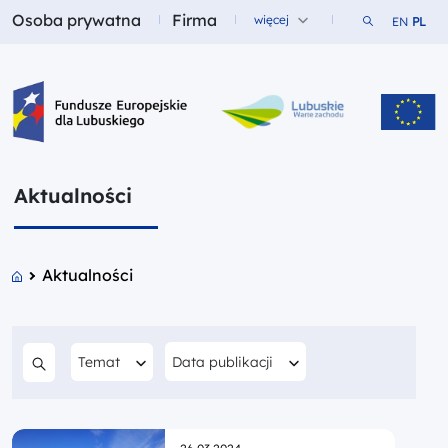
Osoba prywatna
Firma
Szukaj w ser
więcej
EN
PL
Fundusze dla
Fundusze dla
Fundusze Europejskie dla Lubuskiego
Aktualności
Aktualności
Filtruj według
Filtruj według
Data publikacji
Temat
Szukaj w treści
Opublikowano