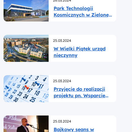
26.03.2024
Park Technologii
Kosmicznych w Zielonej
Górze-Nowym Kisielinie
inwestycją 20-lecia
Polski w UE!
Opublikowano
25.03.2024
W Wielki Piątek urząd
nieczynny
Opublikowano
25.03.2024
Przyjęcie do realizacji
projektu pn. Wsparcie
Instytucji Zarządzającej
w ramach Pomocy
Technicznej programu
Opublikowano
Fundusze Europejskie
25.03.2024
dla Lubuskiego 2021–
Bajkowy seans w