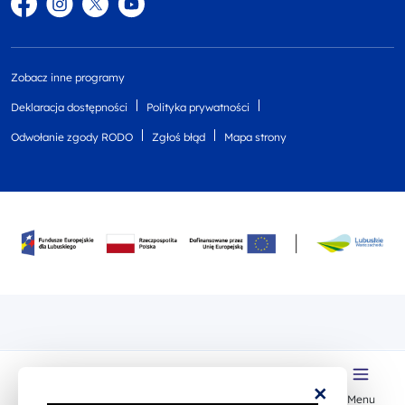
Facebook
Instagram
Twitter
YouTube
Zobacz inne programy
Deklaracja dostępności
Polityka prywatności
Odwołanie zgody RODO
Zgłoś błąd
Mapa strony
×
Wsparcie
Moje
Kontakt
Menu