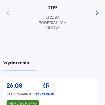
209
209
LICZBA
PODPISANYCH
UMÓW
Wydarzenia
26.08
śR
STACJONARNIE
SZKOLENIE
REKRUTACJA TRWA