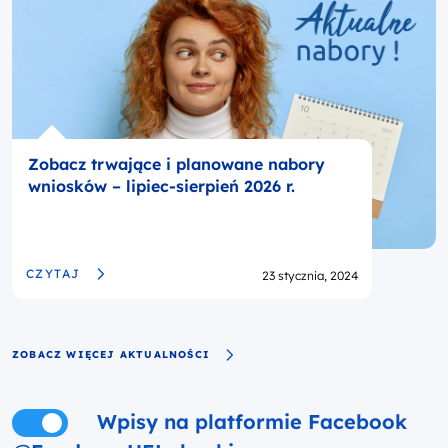
Zobacz trwające i planowane nabory
wniosków – lipiec-sierpień 2026 r.
Opublikowano
CZYTAJ
23 stycznia, 2024
ZOBACZ WIĘCEJ AKTUALNOŚCI
Pokaż lub ukryj wpisy z Facebooka
Wpisy na platformie Facebook