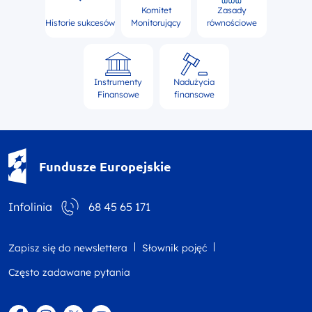
Komitet
Zasady
Historie sukcesów
Monitorujący
równościowe
Instrumenty
Nadużycia
Finansowe
finansowe
Fundusze Europejskie - logotyp
Fundusze Europejskie
Infolinia
68 45 65 171
Zapisz się do newslettera
Słownik pojęć
Często zadawane pytania