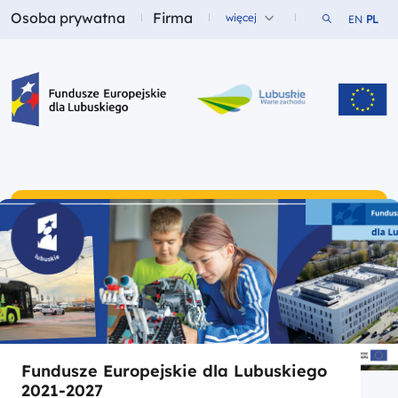
Osoba prywatna
Firma
Szukaj w ser
więcej
EN
PL
Fundusze dla
Fundusze dla
Fundusze Europejskie dla Lubuskiego
Fundusze Europejskie dla Lubuskiego
2021-2027