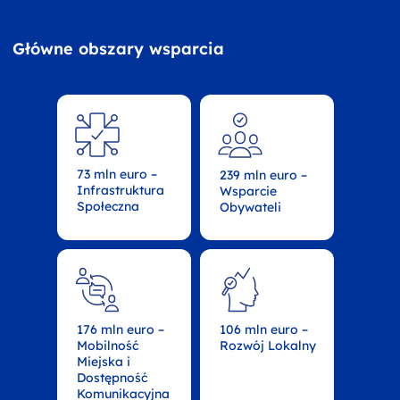
Główne obszary wsparcia
73 mln euro –
239 mln euro –
Infrastruktura
Wsparcie
Społeczna
Obywateli
176 mln euro –
106 mln euro –
Mobilność
Rozwój Lokalny
Miejska i
Dostępność
Komunikacyjna