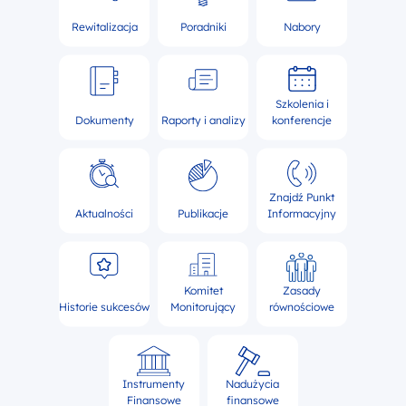
Rewitalizacja
Poradniki
Nabory
Szkolenia i
Dokumenty
Raporty i analizy
konferencje
Znajdź Punkt
Aktualności
Publikacje
Informacyjny
Komitet
Zasady
Historie sukcesów
Monitorujący
równościowe
Instrumenty
Nadużycia
Finansowe
finansowe