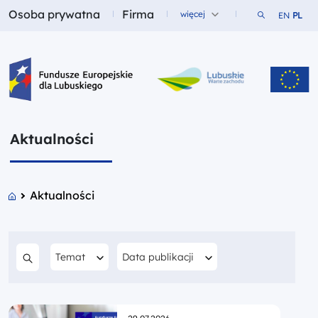
Osoba prywatna
Firma
Szukaj w ser
więcej
EN
PL
Fundusze dla
Fundusze dla
Fundusze Europejskie dla Lubuskiego
Aktualności
Aktualności
Filtruj według
Filtruj według
Data publikacji
Temat
Szukaj w treści
Opublikowano