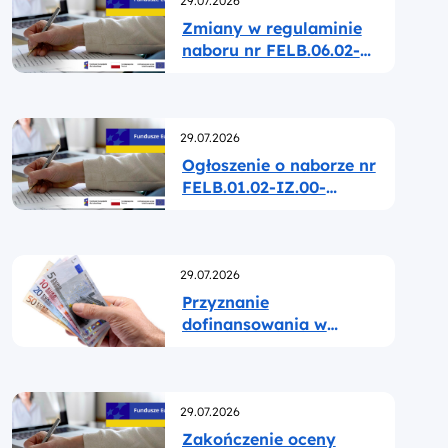
29.07.2026
Zmiany w regulaminie
naboru nr FELB.06.02-
IP.01-001/26
Opublikowano
29.07.2026
Ogłoszenie o naborze nr
FELB.01.02-IZ.00-
001/26
Opublikowano
29.07.2026
Przyznanie
dofinansowania w
ramach naboru nr
FELB.08.02-IZ.00-
004/26
Opublikowano
29.07.2026
Zakończenie oceny