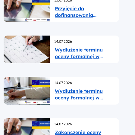
15.07.2026
Przyjęcie do
dofinansowania
kolejnych projektów w
ramach naboru nr
FELB.06.07-IZ.00-
Opublikowano
002/26
14.07.2026
Wydłużenie terminu
oceny formalnej w
ramach naboru nr
FELB.03.03-IZ.00-
001/26
Opublikowano
14.07.2026
Wydłużenie terminu
oceny formalnej w
ramach naboru nr
FELB.02.12-IZ.00-
001/26
Opublikowano
14.07.2026
Zakończenie oceny