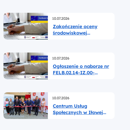
oceny merytorycznej
Opublikowano
10.07.2026
Zakończenie oceny
środowiskowej
wniosków w ramach
naboru nr FELB.02.13-
IZ.00-001/25
Opublikowano
10.07.2026
Ogłoszenie o naborze nr
FELB.02.14-IZ.00-
003/26
Opublikowano
10.07.2026
Centrum Usług
Społecznych w Iłowej
otwarte!