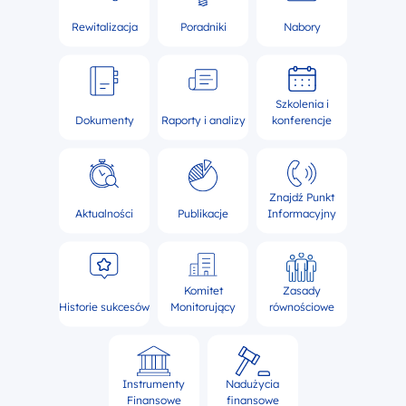
Rewitalizacja
Poradniki
Nabory
Szkolenia i
Dokumenty
Raporty i analizy
konferencje
Znajdź Punkt
Aktualności
Publikacje
Informacyjny
Komitet
Zasady
Historie sukcesów
Monitorujący
równościowe
Instrumenty
Nadużycia
Finansowe
finansowe