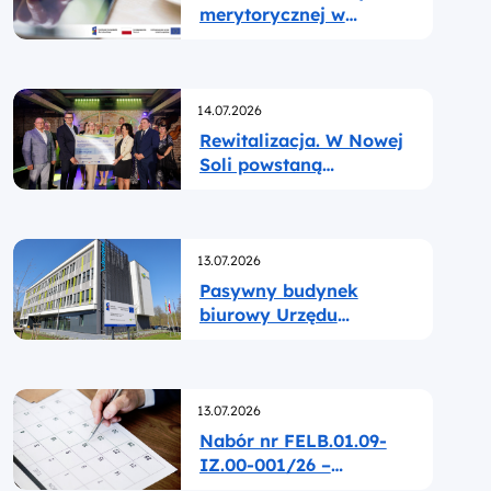
merytorycznej w
ramach naboru nr
FELB.02.08-IZ.00-
001/25
Opublikowano
14.07.2026
Rewitalizacja. W Nowej
Soli powstaną
nowoczesne, spójne i
atrakcyjne obszary
miejskie
Opublikowano
13.07.2026
Pasywny budynek
biurowy Urzędu
Marszałkowskiego
oddany do użytku
Opublikowano
13.07.2026
Nabór nr FELB.01.09-
IZ.00-001/26 –
przedłużenie terminu