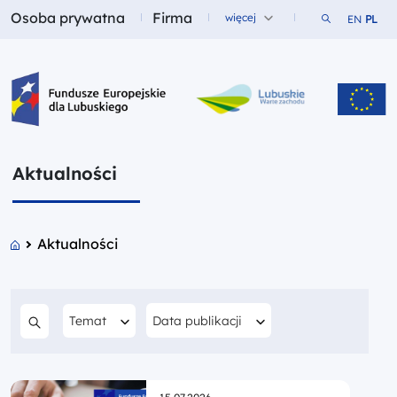
Osoba prywatna
Firma
Szukaj w ser
więcej
EN
PL
Fundusze dla
Fundusze dla
Fundusze Europejskie dla Lubuskiego
Aktualności
Aktualności
Filtruj według
Filtruj według
Data publikacji
Temat
Szukaj w treści
Opublikowano