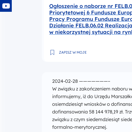
Ogłoszenie o naborze nr FELB.
Priorytetowej 6 Fundusze Euro
Pracy Programu Fundusze Euro
Działanie FELB.06.02 Realizacj
w niekorzystnej sytuacji na ry
Ogłoszenie o naborze nr FELB.06.02-I
ZAPISZ W MOJE
2024-02-28 ———————–
W związku z zakończeniem naboru w
informujemy, iż do Urzędu Marsza
osiemdziesiąt wniosków o dofinans
dofinansowania 58 144 978,19 zł. T
związku z czym siedemdziesiąt sie
formalno-merytorycznej.