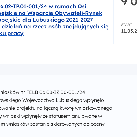
9 
06.02-IP.01-001/24 w ramach Osi
pejskie na Wsparcie Obywateli-Rynek
pejskie dla Lubuskiego 2021-2027
START
a działań na rzecz osób znajdujących się
11.03.
nku pracy
P.01-001/24 w ramach Osi Priorytetowej 6 Fundusze Europej
niosków nr FELB.06.08-IZ.00-001/24
łkowskiego Województwa Lubuskiego wpłynęło
owanie projektu na łączną kwotę wnioskowanego
rzy wnioski wpłynęły ze statusem anulowane w
dem wniosków zostanie skierowanych do oceny