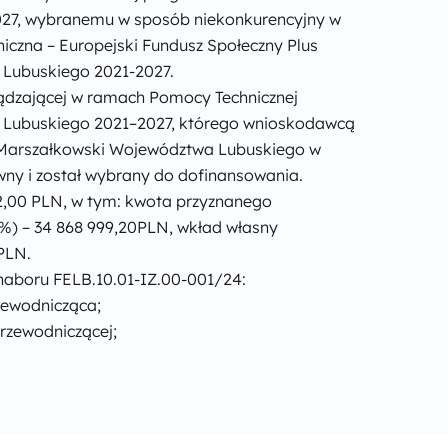
027, wybranemu w sposób niekonkurencyjny w
iczna – Europejski Fundusz Społeczny Plus
 Lubuskiego 2021-2027.
rządzającej w ramach Pomocy Technicznej
a Lubuskiego 2021–2027, którego wnioskodawcą
Marszałkowski Województwa Lubuskiego w
wny i został wybrany do dofinansowania.
52,00 PLN, w tym: kwota przyznanego
) – 34 868 999,20PLN, wkład własny
PLN.
naboru FELB.10.01-IZ.00-001/24:
zewodnicząca;
Przewodniczącej;