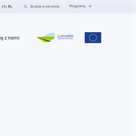
Programy
Szukaj w serwisie
EN
PL
z nami
ię z nami