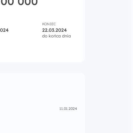
000 000
KONIEC
2024
22.03.2024
do końca dnia
skie na Wsparcie Obywateli-Rynek Pracy Programu Fundusze E
11.01.2024