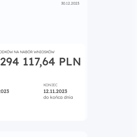
30.12.2023
RODKÓW NA NABÓR WNIOSKÓW
 294 117,64 PLN
KONIEC
2023
12.11.2023
do końca dnia
orytetu 6 Fundusze Europejskie na wsparcie dla obywateli 