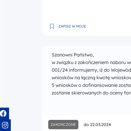
Wybór projektu w sposób niekonkure
ZAPISZ W MOJE
Szanowni Państwo,
w związku z zakończeniem naboru w
001/24 informujemy, iż do Wojewódz
wniosków na łączną kwotę wnioskow
5 wniosków o dofinansowanie zosta
zostanie skierowanych do oceny fo
do 22.03.2024
ZAKOŃCZONE