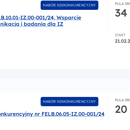
PULA Ś
NABÓR NIEKONKURENCYJNY
34
B.10.01-IZ.00-001/24, Wsparcie
nikacja i badania dla IZ
START
21.02.
-IZ.00-001/24, Wsparcie zarządzania i wdrażania. Komunika
PULA Ś
NABÓR NIEKONKURENCYJNY
20
nkurencyjny nr FELB.06.05-IZ.00-001/24