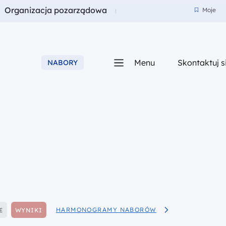
a
Fundusze dla
Organizacja pozarządowa
Moje
Moje
Menu
Skontaktuj s
NABORY
iego
Pokaż
HARMONOGRAMY NABORÓW
E
WYNIKI