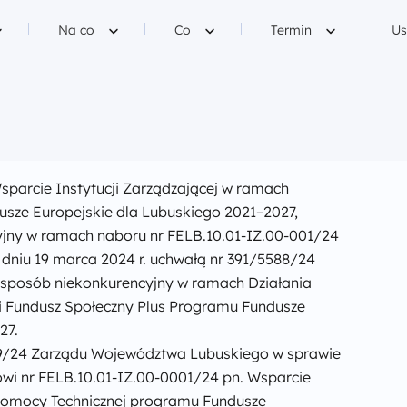
g
Filtruj według
Filtruj według
Filtruj według
Na co
Co
Termin
Us
 Wsparcie Instytucji Zarządzającej w ramach
sze Europejskie dla Lubuskiego 2021–2027,
jny w ramach naboru nr FELB.10.01-IZ.00-001/24
niu 19 marca 2024 r. uchwałą nr 391/5588/24
w sposób niekonkurencyjny w ramach Działania
ki Fundusz Społeczny Plus Programu Fundusze
27.
89/24 Zarządu Województwa Lubuskiego w sprawie
wi nr FELB.10.01-IZ.00-0001/24 pn. Wsparcie
 Pomocy Technicznej programu Fundusze