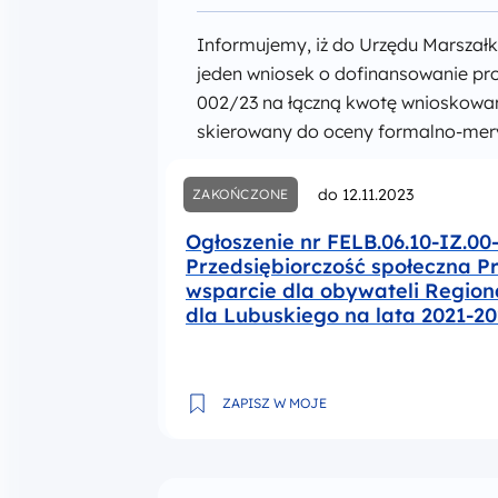
Informujemy, iż do Urzędu Marsza
jeden wniosek o dofinansowanie pro
002/23 na łączną kwotę wnioskowane
skierowany do oceny formalno-mer
do 12.11.2023
ZAKOŃCZONE
Ogłoszenie nr FELB.06.10-IZ.00
Przedsiębiorczość społeczna Pr
wsparcie dla obywateli Regio
dla Lubuskiego na lata 2021-2
Ogłoszenie nr FELB.06.10-IZ.00-002/2
ZAPISZ W MOJE