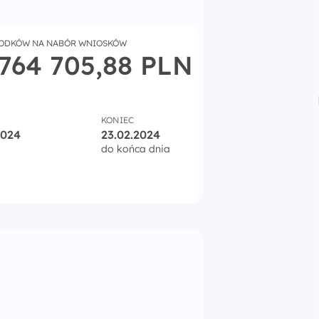
RODKÓW NA NABÓR WNIOSKÓW
 764 705,88 PLN
KONIEC
2024
23.02.2024
do końca dnia
iorytetu 6 Fundusze Europejskie na wsparcie obywateli Re