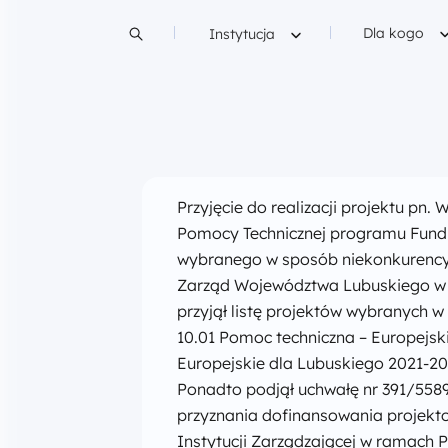
Filtruj wedłu
Filtruj według
Dla kogo
Instytucja
Szukaj w treści
Przyjęcie do realizacji projektu pn.
Pomocy Technicznej programu Fundu
wybranego w sposób niekonkurency
Zarząd Województwa Lubuskiego w d
przyjął listę projektów wybranych 
10.01 Pomoc techniczna – Europejs
Europejskie dla Lubuskiego 2021-20
Ponadto podjął uchwałę nr 391/55
przyznania dofinansowania projekto
Instytucji Zarządzającej w ramach