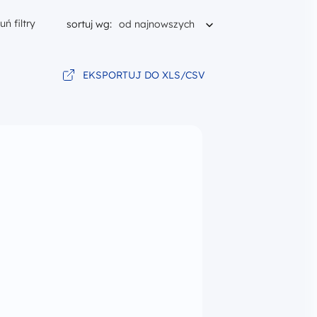
uń filtry
Aktualnie sortujesz według
sortuj wg:
od najnowszych
EKSPORTUJ DO XLS/CSV
wyniki filtrowania