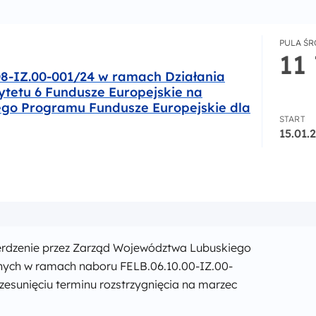
PULA Ś
11
08-IZ.00-001/24 w ramach Działania
ytetu 6 Fundusze Europejskie na
ego Programu Fundusze Europejskie dla
START
15.01.
00-001/24 w ramach Działania 06.08 Edukacja dorosłych Pr
erdzenie przez Zarząd Województwa Lubuskiego
onych w ramach naboru FELB.06.10.00-IZ.00-
zesunięciu terminu rozstrzygnięcia na marzec