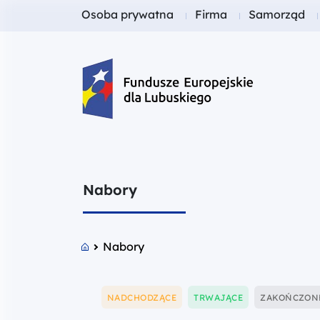
Fundusze dla
Fundusze dla
Fundusze dl
Osoba prywatna
Firma
Samorząd
Fundusze Europejskie dla Lubusk
Nabory
Nabory
Pokaż
Pokaż
Pokaż
NADCHODZĄCE
TRWAJĄCE
ZAKOŃCZON