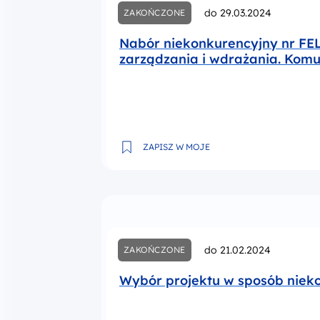
do 29.03.2024
ZAKOŃCZONE
Nabór niekonkurencyjny nr FEL
zarządzania i wdrażania. Komu
Nabór niekonkurencyjny nr FELB.10.01
ZAPISZ W MOJE
do 21.02.2024
ZAKOŃCZONE
Wybór projektu w sposób nieko