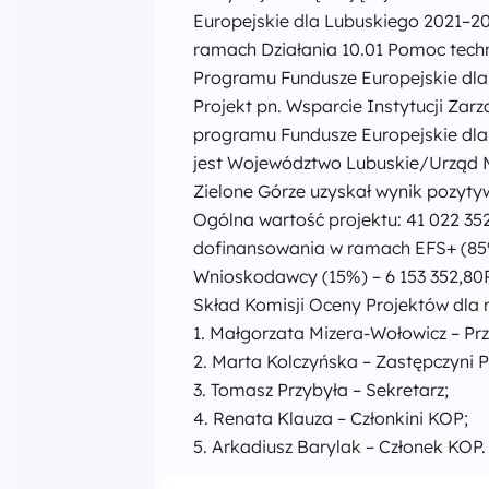
Europejskie dla Lubuskiego 2021–2
ramach Działania 10.01 Pomoc techn
Programu Fundusze Europejskie dla
Projekt pn. Wsparcie Instytucji Za
programu Fundusze Europejskie dl
jest Województwo Lubuskie/Urząd 
Zielone Górze uzyskał wynik pozyty
Ogólna wartość projektu: 41 022 3
dofinansowania w ramach EFS+ (85%
Wnioskodawcy (15%) – 6 153 352,80
Skład Komisji Oceny Projektów dla 
1. Małgorzata Mizera-Wołowicz – Pr
2. Marta Kolczyńska – Zastępczyni 
3. Tomasz Przybyła – Sekretarz;
4. Renata Klauza – Członkini KOP;
5. Arkadiusz Barylak – Członek KOP.