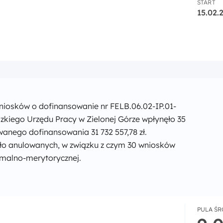
START
15.02.
ncyjny nr FELB.06.05-IZ.00-001/24
niosków o dofinansowanie nr FELB.06.02-IP.01-
kiego Urzędu Pracy w Zielonej Górze wpłynęło 35
anego dofinansowania 31 732 557,78 zł.
ło anulowanych, w związku z czym 30 wniosków
rmalno-merytorycznej.
PULA Ś