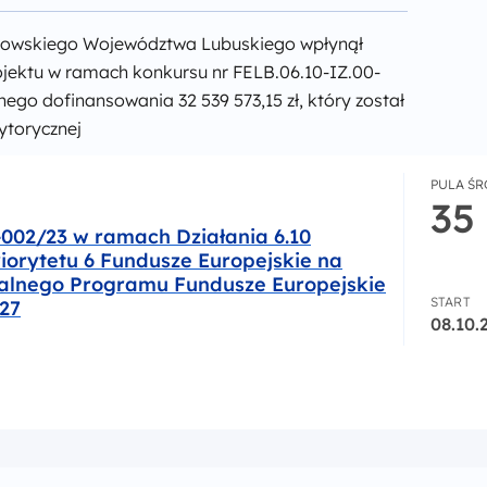
łkowskiego Województwa Lubuskiego wpłynął
jektu w ramach konkursu nr FELB.06.10-IZ.00-
go dofinansowania 32 539 573,15 zł, który został
ytorycznej
PULA Ś
35
-002/23 w ramach Działania 6.10
iorytetu 6 Fundusze Europejskie na
nalnego Programu Fundusze Europejskie
START
027
08.10.
3 w ramach Działania 6.10 Przedsiębiorczość społeczna Pri