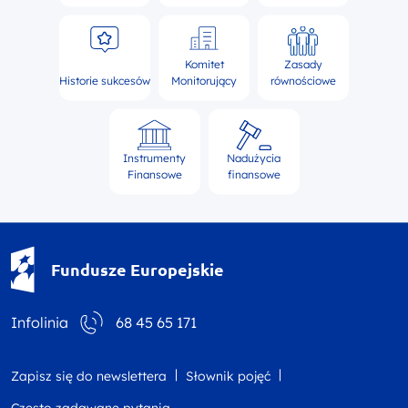
Komitet
Zasady
Historie sukcesów
Monitorujący
równościowe
Instrumenty
Nadużycia
Finansowe
finansowe
Fundusze Europejskie - logotyp
Fundusze Europejskie
Infolinia
68 45 65 171
Zapisz się do newslettera
Słownik pojęć