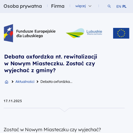
Osoba prywatna
Firma
Szukaj w ser
więcej
EN
PL
Fundusze dla
Fundusze dla
Fundusze Europejskie dla Lubuskiego
Debata oxfordzka nt. rewitalizacji
w Nowym Miasteczku. Zostać czy
wyjechać z gminy?
Aktualności
Debata oxfordzka...
17.11.2025
Zostać w Nowym Miasteczku czy wyjechać?