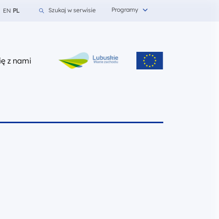
Programy
Szukaj w serwisie
EN
PL
z nami
ię z nami