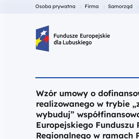
Fundusze dla
Fundusze dla
Fundusze dl
Osoba prywatna
Firma
Samorząd
Fundusze Europejskie dla Lubusk
Wzór umowy o dofinanso
realizowanego w trybie „z
wybuduj” współfinansow
Europejskiego Funduszu 
Regionalnego w ramach 