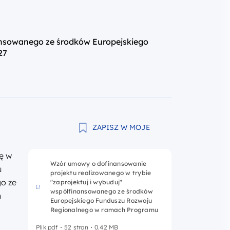
ansowanego ze środków Europejskiego
27
ZAPISZ W MOJE
ę w
Wzór umowy o dofinansowanie
u
projektu realizowanego w trybie
go ze
"zaprojektuj i wybuduj"
współfinansowanego ze środków
h
Europejskiego Funduszu Rozwoju
Regionalnego w ramach Programu
Plik pdf
52 stron
0.42 MB