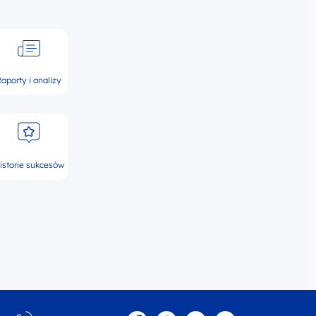
aporty i analizy
istorie sukcesów