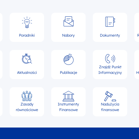
Poradniki
Nabory
Dokumenty
R
Znajdź Punkt
Aktualności
Publikacje
Informacyjny
H
Zasady
Instrumenty
Nadużycia
równościowe
Finansowe
finansowe