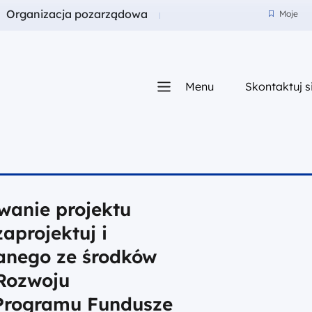
a
Fundusze dla
Organizacja pozarządowa
Moje
Moje
Menu
Skontaktuj s
iego
wanie projektu
aprojektuj i
anego ze środków
Rozwoju
Programu Fundusze