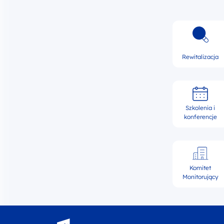
Rewitalizacja
Szkolenia i
konferencje
Komitet
Monitorujący
Fundusze Europejskie - logotyp