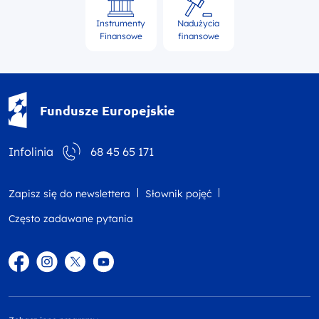
Instrumenty
Nadużycia
Finansowe
finansowe
Fundusze Europejskie - logotyp
Fundusze Europejskie
Infolinia
68 45 65 171
Zapisz się do newslettera
Słownik pojęć
Często zadawane pytania
Facebook
Instagram
Twitter
YouTube