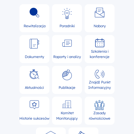
Rewitalizacja
Poradniki
Nabory
Szkolenia i
Dokumenty
Raporty i analizy
konferencje
Znajdź Punkt
Aktualności
Publikacje
Informacyjny
Komitet
Zasady
Historie sukcesów
Monitorujący
równościowe