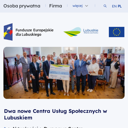
Osoba prywatna
Firma
Szukaj w ser
więcej
EN
PL
Fundusze dla
Fundusze dla
Fundusze Europejskie dla Lubuskiego
Dwa nowe Centra Usług Społecznych w
Lubuskiem