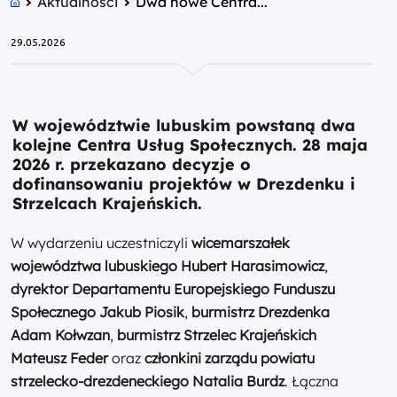
Aktualności
Dwa nowe Centra...
29.05.2026
W województwie lubuskim powstaną dwa
kolejne Centra Usług Społecznych. 28 maja
2026 r. przekazano decyzje o
dofinansowaniu projektów w Drezdenku i
Strzelcach Krajeńskich.
W wydarzeniu uczestniczyli
wicemarszałek
województwa lubuskiego Hubert Harasimowicz
,
dyrektor Departamentu Europejskiego Funduszu
Społecznego Jakub Piosik
,
burmistrz Drezdenka
Adam Kołwzan
,
burmistrz Strzelec Krajeńskich
Mateusz Feder
oraz
cz
łonkini zarządu powiatu
strzelecko-drezdeneckiego Natalia Burdz
. Łączna