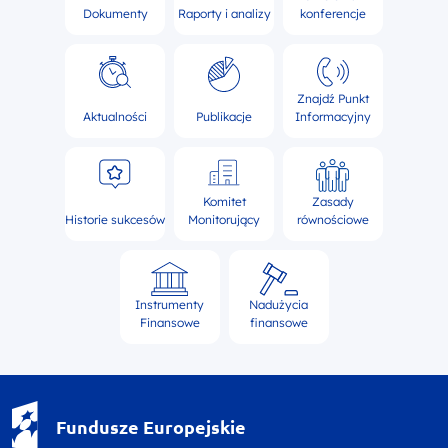
Dokumenty
Raporty i analizy
konferencje
Znajdź Punkt
Aktualności
Publikacje
Informacyjny
Komitet
Zasady
Historie sukcesów
Monitorujący
równościowe
Instrumenty
Nadużycia
Finansowe
finansowe
Fundusze Europejskie - logotyp
Fundusze Europejskie