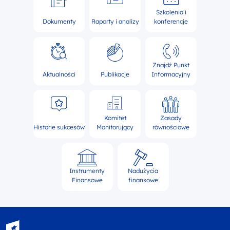
Szkolenia i
Dokumenty
Raporty i analizy
konferencje
Znajdź Punkt
Aktualności
Publikacje
Informacyjny
Komitet
Zasady
Historie sukcesów
Monitorujący
równościowe
Instrumenty
Nadużycia
Finansowe
finansowe
Fundusze Europejskie - logotyp