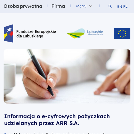
Osoba prywatna
Firma
Szukaj w ser
więcej
EN
PL
Fundusze dla
Fundusze dla
Fundusze Europejskie dla Lubuskiego
Informacja o e-cyfrowych pożyczkach
udzielanych przez ARR S.A.