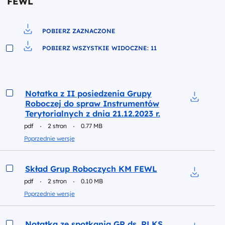
FEWL
POBIERZ ZAZNACZONE
Pobierz do pliku
POBIERZ WSZYSTKIE WIDOCZNE: 11
Pobierz do pliku
Podgląd
Notatka z II posiedzenia Grupy
Roboczej do spraw Instrumentów
Pobierz d
Terytorialnych z dnia 21.12.2023 r.
pdf
2 stron
0.77 MB
Poprzednie wersje
Podgląd
Skład Grup Roboczych KM FEWL
pdf
2 stron
0.10 MB
Pobierz 
Poprzednie wersje
Podgląd
Notatka ze spotkania GR ds. RLKS