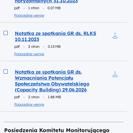
horyzontalnych 31.10.2023
Pobierz d
pdf
1 stron
0.07 MB
Poprzednie wersje
Podgląd
Notatka ze spotkania GR ds. RLKS
10.11.2023
Pobierz d
pdf
2 stron
0.13 MB
Poprzednie wersje
Podgląd
Notatka ze spotkania GR ds.
Wzmacniania Potencjału
Pobierz 
Społeczeństwa Obywatelskiego
(Capacity Building) 29.06.2026
pdf
2 stron
1.88 MB
Poprzednie wersje
Posiedzenia Komitetu Monitorującego