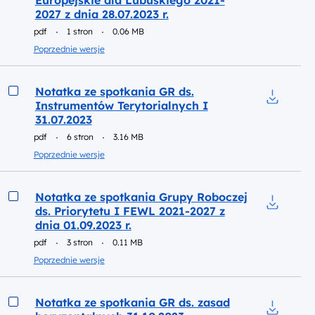
Europejskie dla Lubuskiego 2021-
2027 z dnia 28.07.2023 r.
pdf
1 stron
0.06 MB
Poprzednie wersje
Podgląd
Notatka ze spotkania GR ds.
Instrumentów Terytorialnych I
Pobierz d
31.07.2023
pdf
6 stron
3.16 MB
Poprzednie wersje
Podgląd
Notatka ze spotkania Grupy Roboczej
ds. Priorytetu I FEWL 2021-2027 z
Pobierz d
dnia 01.09.2023 r.
pdf
3 stron
0.11 MB
Poprzednie wersje
Podgląd
Notatka ze spotkania GR ds. zasad