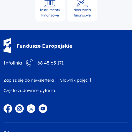
Instrumenty
Nadużycia
Finansowe
finansowe
Fundusze Europejskie - logotyp
Fundusze Europejskie
Infolinia
68 45 65 171
Zapisz się do newslettera
Słownik pojęć
Często zadawane pytania
Facebook
Instagram
Twitter
YouTube