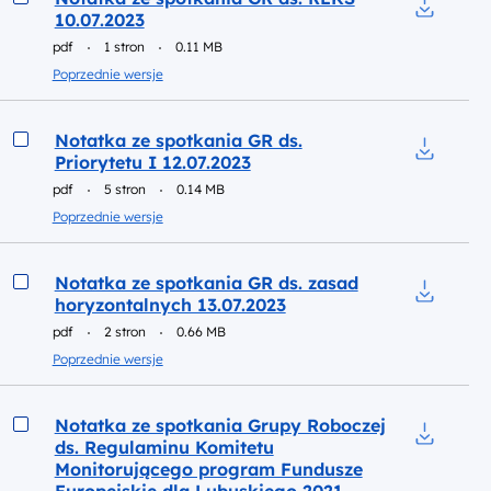
10.07.2023
Pobierz d
pdf
1 stron
0.11 MB
Poprzednie wersje
Podgląd
Notatka ze spotkania GR ds.
Priorytetu I 12.07.2023
Pobierz d
pdf
5 stron
0.14 MB
Poprzednie wersje
Podgląd
Notatka ze spotkania GR ds. zasad
horyzontalnych 13.07.2023
Pobierz d
pdf
2 stron
0.66 MB
Poprzednie wersje
Podgląd
Notatka ze spotkania Grupy Roboczej
ds. Regulaminu Komitetu
Pobierz d
Monitorującego program Fundusze