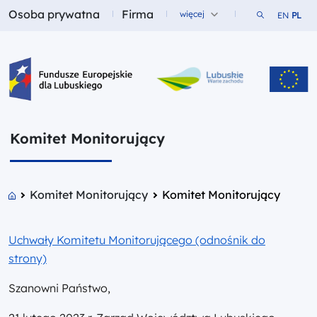
Osoba prywatna
Firma
Szukaj w ser
więcej
EN
PL
Fundusze dla
Fundusze dla
Fundusze Europejskie dla Lubuskiego
Komitet Monitorujący
Komitet Monitorujący
Komitet Monitorujący
Uchwały Komitetu Monitorującego (odnośnik do
strony)
Szanowni Państwo,