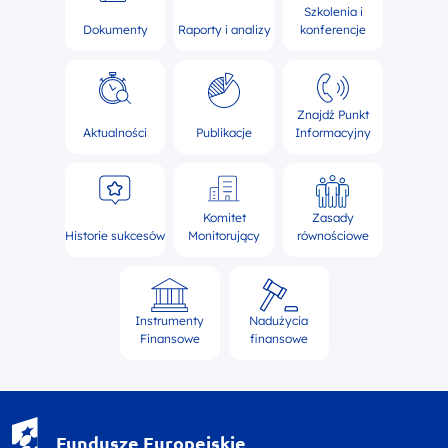
Szkolenia i
Dokumenty
Raporty i analizy
konferencje
Znajdź Punkt
Aktualności
Publikacje
Informacyjny
Komitet
Zasady
Historie sukcesów
Monitorujący
równościowe
Instrumenty
Nadużycia
Finansowe
finansowe
Fundusze Europejskie - logotyp
Fundusze Europejskie