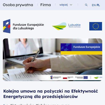
Osoba prywatna
Firma
Szukaj w ser
więcej
EN
PL
Fundusze dla
Fundusze dla
Fundusze Europejskie dla Lubuskiego
Kolejna umowa na pożyczki na Efektywność
Energetyczną dla przedsiębiorców