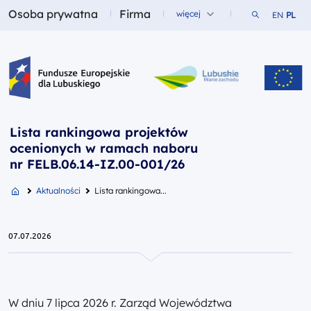
Osoba prywatna
Firma
Szukaj w ser
więcej
EN
PL
Fundusze dla
Fundusze dla
Fundusze Europejskie dla Lubuskiego
Lista rankingowa projektów
ocenionych w ramach naboru
nr FELB.06.14-IZ.00-001/26
Aktualności
Lista rankingowa...
07.07.2026
W dniu 7 lipca 2026 r. Zarząd Województwa