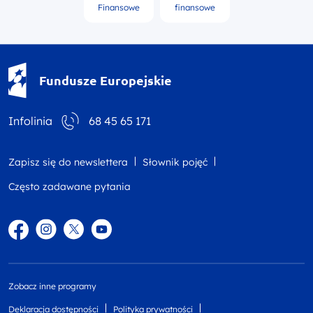
Finansowe
finansowe
Fundusze Europejskie - logotyp
Fundusze Europejskie
Infolinia
68 45 65 171
Zapisz się do newslettera
Słownik pojęć
Często zadawane pytania
Facebook
Instagram
Twitter
YouTube
Zobacz inne programy
Deklaracja dostępności
Polityka prywatności