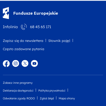
Fundusze Europejskie - logotyp
Fundusze Europejskie
Infolinia
68 45 65 171
Zapisz się do newslettera
Słownik pojęć
Często zadawane pytania
Facebook
Instagram
Twitter
YouTube
Zobacz inne programy
Deklaracja dostępności
Polityka prywatności
Odwołanie zgody RODO
Zgłoś błąd
Mapa strony