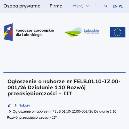
Osoba prywatna
Firma
Szukaj w ser
więcej
EN
PL
Fundusze dla
Fundusze dla
Fundusze Europejskie dla Lubuskiego
Ogłoszenie o naborze nr FELB.01.10-IZ.00-
001/26 Działanie 1.10 Rozwój
przedsiębiorczości – IIT
Nabory
Ogłoszenie o naborze nr FELB.01.10-IZ.00-001/26 Działanie 1.10
Rozwój przedsiębiorczości – IIT