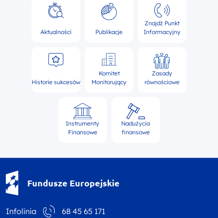
Znajdź Punkt
Aktualności
Publikacje
Informacyjny
Komitet
Zasady
Historie sukcesów
Monitorujący
równościowe
Instrumenty
Nadużycia
Finansowe
finansowe
Fundusze Europejskie - logotyp
Fundusze Europejskie
Infolinia
68 45 65 171