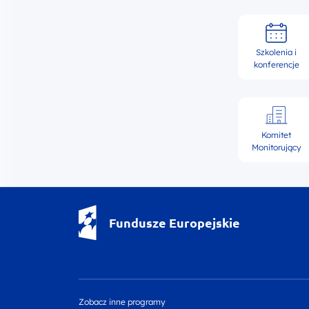
Szkolenia i
konferencje
Komitet
Monitorujący
Fundusze Europejskie - logotyp
Fundusze Europejskie
Zobacz inne programy