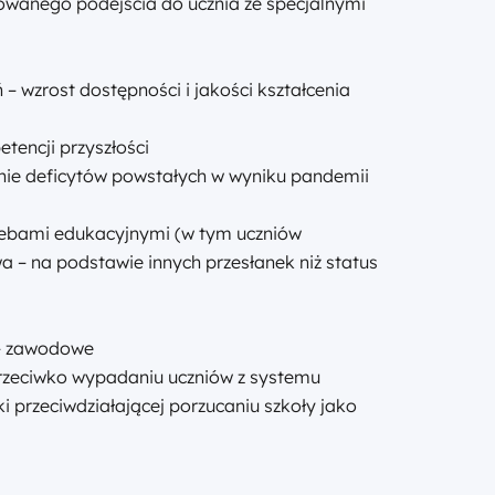
zowanego podejścia do ucznia ze specjalnymi
– wzrost dostępności i jakości kształcenia
tencji przyszłości
nie deficytów powstałych w wyniku pandemii
zebami edukacyjnymi (w tym uczniów
a – na podstawie innych przesłanek niż status
a
 – zawodowe
rzeciwko wypadaniu uczniów z systemu
i przeciwdziałającej porzucaniu szkoły jako