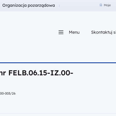
a
Fundusze dla
Organizacja pozarządowa
Moje
Moje
Menu
Skontaktuj s
iego
nr FELB.06.15-IZ.00-
Z.00-003/26