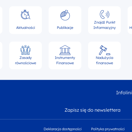
Znajdź Punkt
Aktualności
Publikacje
Informacyjny
H
Zasady
Instrumenty
Nadużycia
równościowe
Finansowe
finansowe
Infolin
Zapisz się do newslettera
Deklaracja dostępności
Polityka prywatności