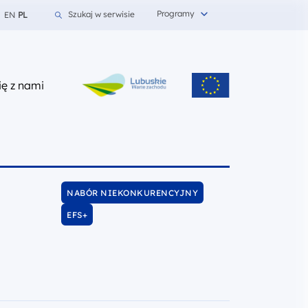
Programy
Szukaj w serwisie
EN
PL
z nami
ię z nami
NABÓR NIEKONKURENCYJNY
EFS+