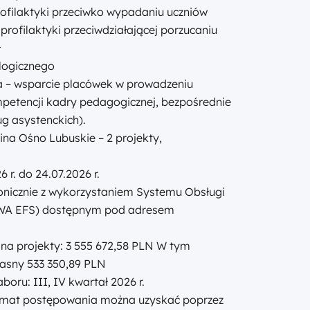
ofilaktyki przeciwko wypadaniu uczniów
profilaktyki przeciwdziałającej porzucaniu
ł
logicznego
a – wsparcie placówek w prowadzeniu
mpetencji kadry pedagogicznej, bezpośrednie
ug asystenckich).
na Ośno Lubuskie – 2 projekty,
 r. do 24.07.2026 r.
onicznie z wykorzystaniem Systemu Obsługi
WA EFS) dostępnym pod adresem
na projekty: 3 555 672,58 PLN W tym
łasny 533 350,89 PLN
boru: III, IV kwartał 2026 r.
temat postępowania można uzyskać poprzez