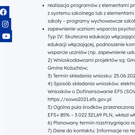
realizacja programów z elementami pr
z systemu szkolnego lub z elementami 
szkoły – programy wychowawcze szkó
zapewnienie uczniom wsparcia psycho
Typ IV: Skuteczna edukacja włączając
edukacji włączającej, podnoszenie ko
wsparcie uczniów (np. zapewnienie usł
2) Wnioskodawcami projektów są: Gmi
Gmina Kożuchów;
3) Termin składania wniosku: 25.06.2026
4) Sposób składania wniosków: elektr
Wniosków o Dofinansowanie EFS (SO
https://sowa2021.efs.gov.pl
5) Ogólna pula środków przeznaczona 
EFS+ 85% – 3 022 321,69 PLN, wkład w
6) Planowany termin rozstrzygnięcia na
7) Dane do kontaktu: Informacje na 