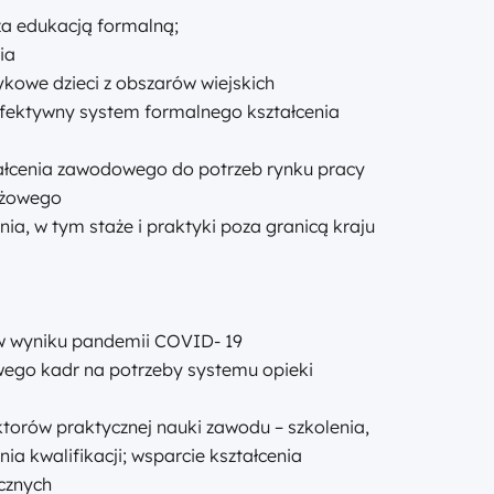
za edukacją formalną;
ia
ykowe dzieci z obszarów wiejskich
– efektywny system formalnego kształcenia
tałcenia zawodowego do potrzeb rynku pracy
anżowego
ia, w tym staże i praktyki poza granicą kraju
w wyniku pandemii COVID- 19
ego kadr na potrzeby systemu opieki
uktorów praktycznej nauki zawodu – szkolenia,
a kwalifikacji; wsparcie kształcenia
ecznych