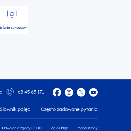
istorie sukcesów
Facebook
Instagram
Twitter
YouTube
ia
68 45 65 171
Słownik pojęć
Często zadawane pytania
Odwołanie zgody RODO
Zgłoś błąd
Mapa strony