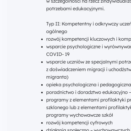
w szczególności na rzecz zindywiduali
potrzebami edukacyjnymi.
Typ II: Kompetentny i odkrywczy uczeń 
ogólnego
rozwój kompetencji kluczowych i kompe
wsparcie psychologiczne i wyrównywa
COVID- 19
wsparcie uczniów ze specjalnymi potr
z doświadczeniem migracji i uchodźstw
migranta)
opieka psychologiczna i pedagogiczn
poradnictwo i doradztwo edukacyjno
programy z elementami profilaktyki p
szklonego lub z elementami profilaktyk
programy wychowawcze szkół
rozwój kompetencji cyfrowych
działania społeczno – wychowawczych