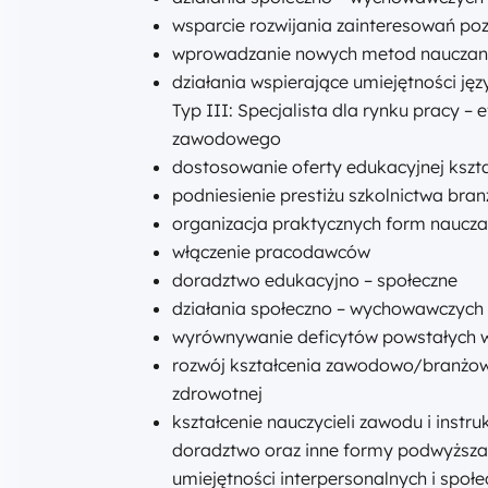
wsparcie rozwijania zainteresowań po
wprowadzanie nowych metod nauczan
działania wspierające umiejętności jęz
Typ III: Specjalista dla rynku pracy 
zawodowego
dostosowanie oferty edukacyjnej ksz
podniesienie prestiżu szkolnictwa br
organizacja praktycznych form nauczan
włączenie pracodawców
doradztwo edukacyjno – społeczne
działania społeczno – wychowawczych
wyrównywanie deficytów powstałych 
rozwój kształcenia zawodowo/branżow
zdrowotnej
kształcenie nauczycieli zawodu i instr
doradztwo oraz inne formy podwyższani
umiejętności interpersonalnych i społ