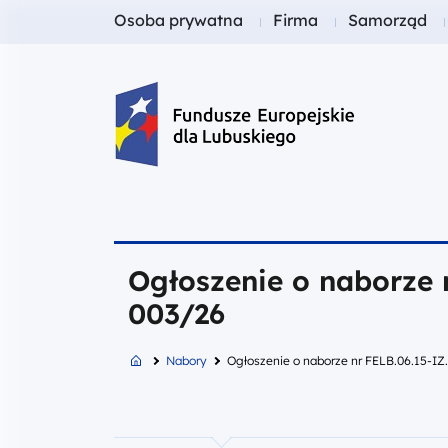
Fundusze dla
Fundusze dla
Fundusze dl
Osoba prywatna
Firma
Samorząd
Fundusze Europejskie dla Lubusk
Ogłoszenie o naborze 
003/26
Nabory
Ogłoszenie o naborze nr FELB.06.15-I