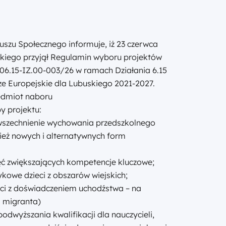
zu Społecznego informuje, iż 23 czerwca
kiego przyjął Regulamin wyboru projektów
06.15-IZ.00-003/26 w ramach Działania 6.15
e Europejskie dla Lubuskiego 2021-2027.
edmiot naboru
y projektu:
wszechnienie wychowania przedszkolnego
ież nowych i alternatywnych form
jęć zwiększających kompetencje kluczowe;
ykowe dzieci z obszarów wiejskich;
eci z doświadczeniem uchodźstwa – na
s migranta)
odwyższania kwalifikacji dla nauczycieli,