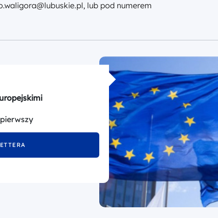
: b.waligora@lubuskie.pl, lub pod numerem
uropejskimi
 pierwszy
LETTERA