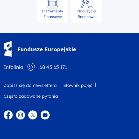
Instrumenty
Nadużycia
Finansowe
finansowe
Fundusze Europejskie - logotyp
Fundusze Europejskie
Infolinia
68 45 65 171
Zapisz się do newslettera
Słownik pojęć
Często zadawane pytania
Facebook
Instagram
Twitter
YouTube