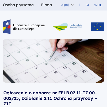
Osoba prywatna
Firma
Szukaj w ser
więcej
EN
PL
Fundusze dla
Fundusze dla
Fundusze Europejskie dla Lubuskiego
Ogłoszenie o naborze nr FELB.02.11-IZ.00-
002/25, Działanie 2.11 Ochrona przyrody –
ZIT