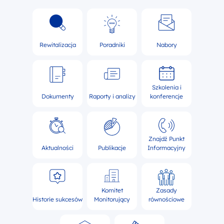
Rewitalizacja
Poradniki
Nabory
Szkolenia i
Dokumenty
Raporty i analizy
konferencje
Znajdź Punkt
Aktualności
Publikacje
Informacyjny
Komitet
Zasady
Historie sukcesów
Monitorujący
równościowe