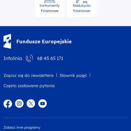
Instrumenty
Nadużycia
Finansowe
finansowe
Fundusze Europejskie - logotyp
Fundusze Europejskie
Infolinia
68 45 65 171
Zapisz się do newslettera
Słownik pojęć
Często zadawane pytania
Facebook
Instagram
Twitter
YouTube
Zobacz inne programy