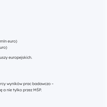
 mln euro)
uro)
uszy europejskich.
orcy wyników prac badawczo –
 a nie tylko przez MŚP.