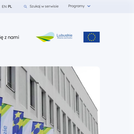
Programy
Szukaj w serwisie
EN
PL
z nami
ię z nami