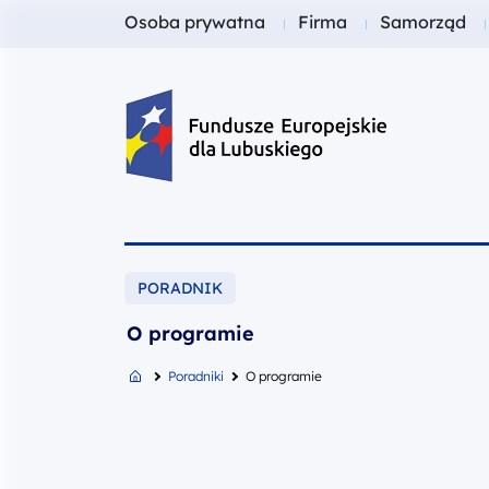
Fundusze dla
Fundusze dla
Fundusze dl
Osoba prywatna
Firma
Samorząd
Fundusze Europejskie dla Lubusk
PORADNIK
O programie
Poradniki
O programie