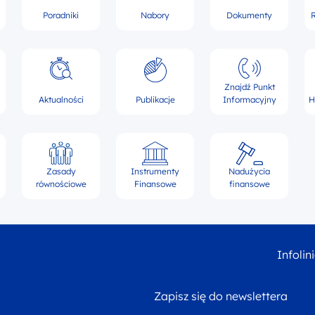
Poradniki
Nabory
Dokumenty
R
Znajdź Punkt
Aktualności
Publikacje
Informacyjny
H
Zasady
Instrumenty
Nadużycia
równościowe
Finansowe
finansowe
Infolin
Zapisz się do newslettera