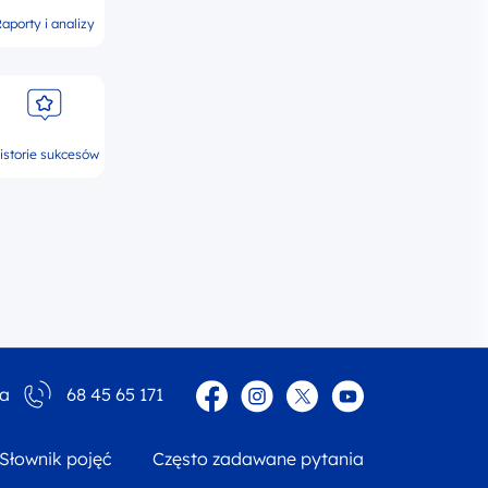
aporty i analizy
istorie sukcesów
Facebook
Instagram
Twitter
YouTube
ia
68 45 65 171
Słownik pojęć
Często zadawane pytania