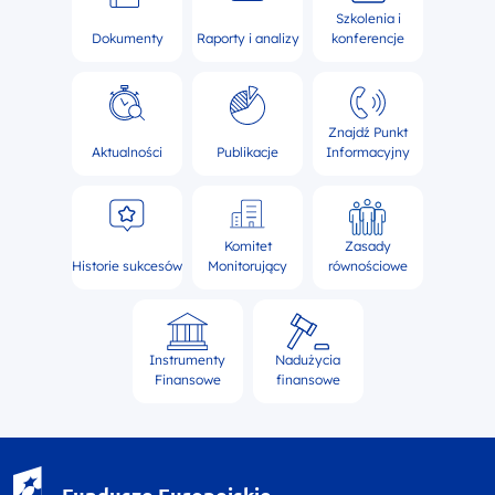
Szkolenia i
Dokumenty
Raporty i analizy
konferencje
Znajdź Punkt
Aktualności
Publikacje
Informacyjny
Komitet
Zasady
Historie sukcesów
Monitorujący
równościowe
Instrumenty
Nadużycia
Finansowe
finansowe
Fundusze Europejskie - logotyp
Fundusze Europejskie