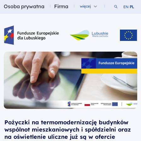
Osoba prywatna
Firma
Szukaj w ser
więcej
EN
PL
Fundusze dla
Fundusze dla
Fundusze Europejskie dla Lubuskiego
Pożyczki na termomodernizację budynków
wspólnot mieszkaniowych i spółdzielni oraz
na oświetlenie uliczne już są w ofercie