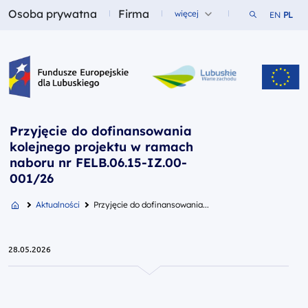
Osoba prywatna
Firma
Szukaj w ser
więcej
EN
PL
Fundusze dla
Fundusze dla
Fundusze Europejskie dla Lubuskiego
Przyjęcie do dofinansowania
kolejnego projektu w ramach
naboru nr FELB.06.15-IZ.00-
001/26
Aktualności
Przyjęcie do dofinansowania...
28.05.2026