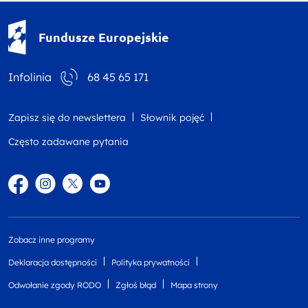
Fundusze Europejskie - logotyp
Fundusze Europejskie
Infolinia
68 45 65 171
Zapisz się do newslettera
Słownik pojęć
Często zadawane pytania
Facebook
Instagram
Twitter
YouTube
Zobacz inne programy
Deklaracja dostępności
Polityka prywatności
Odwołanie zgody RODO
Zgłoś błąd
Mapa strony