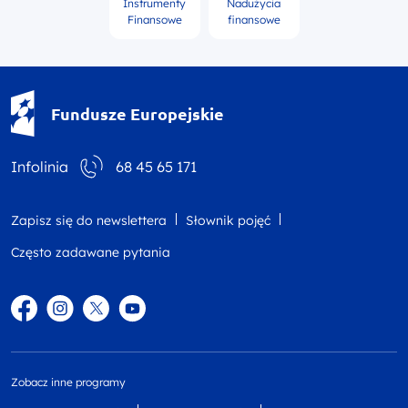
Instrumenty
Nadużycia
Finansowe
finansowe
Fundusze Europejskie - logotyp
Fundusze Europejskie
Infolinia
68 45 65 171
Zapisz się do newslettera
Słownik pojęć
Często zadawane pytania
Facebook
Instagram
Twitter
YouTube
Zobacz inne programy