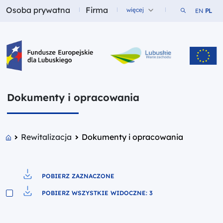
Osoba prywatna
Firma
Szukaj w ser
więcej
EN
PL
Fundusze dla
Fundusze dla
Fundusze Europejskie dla Lubuskiego
Dokumenty i opracowania
Rewitalizacja
Dokumenty i opracowania
POBIERZ ZAZNACZONE
Pobierz do pliku
POBIERZ WSZYSTKIE WIDOCZNE: 3
Pobierz do pliku