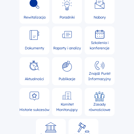
Rewitalizacja
Poradniki
Nabory
Szkolenia i
Dokumenty
Raporty i analizy
konferencje
Znajdź Punkt
Aktualności
Publikacje
Informacyjny
Komitet
Zasady
Historie sukcesów
Monitorujący
równościowe