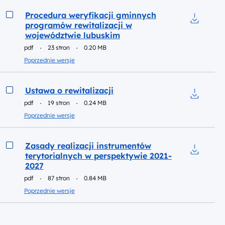
Podgląd
Procedura weryfikacji gminnych
programów rewitalizacji w
Pobierz d
województwie lubuskim
pdf
23 stron
0.20 MB
Poprzednie wersje
Podgląd
Ustawa o rewitalizacji
pdf
19 stron
0.24 MB
Pobierz d
Poprzednie wersje
Podgląd
Zasady realizacji instrumentów
terytorialnych w perspektywie 2021-
Pobierz d
2027
pdf
87 stron
0.84 MB
Poprzednie wersje