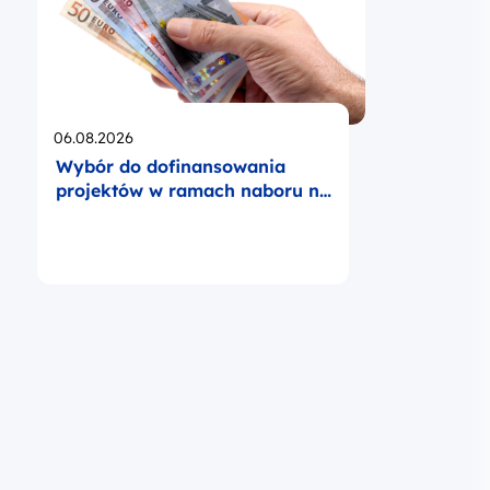
Opublikowano
06.08.2026
Wybór do dofinansowania
projektów w ramach naboru nr
FELB.07.02-IZ.00-001/26