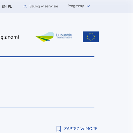
Programy
Szukaj w serwisie
EN
PL
z nami
ię z nami
ZAPISZ W MOJE