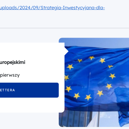
/uploads/2024/09/Strategia-Inwestycyjana-dla-
uropejskimi
 pierwszy
LETTERA