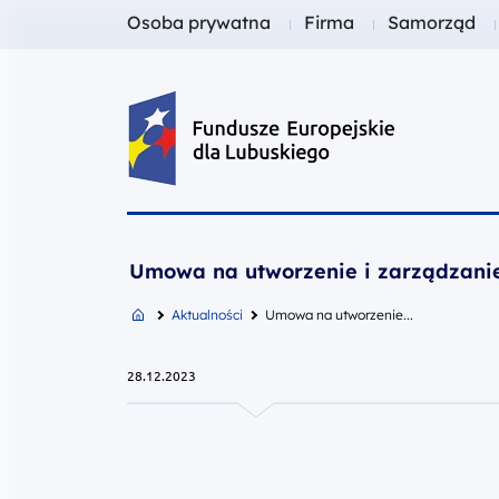
Fundusze dla
Fundusze dla
Fundusze dl
Osoba prywatna
Firma
Samorząd
Fundusze Europejskie dla Lubusk
Umowa na utworzenie i zarządzani
Aktualności
Umowa na utworzenie...
28.12.2023