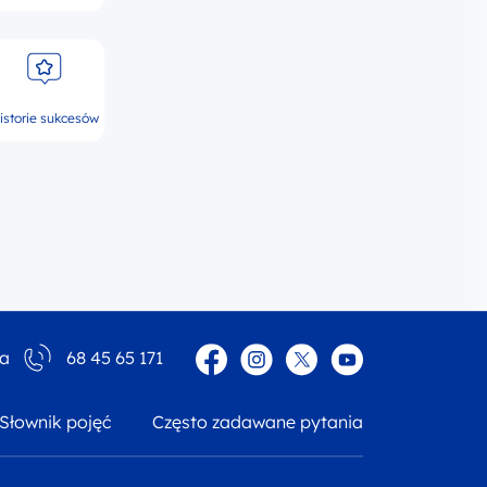
istorie sukcesów
Facebook
Instagram
Twitter
YouTube
ia
68 45 65 171
Słownik pojęć
Często zadawane pytania