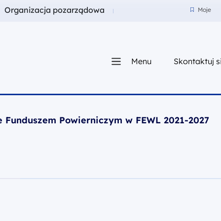
a
Fundusze dla
Organizacja pozarządowa
Moje
Moje
Menu
Skontaktuj s
iego
e Funduszem Powierniczym w FEWL 2021-2027