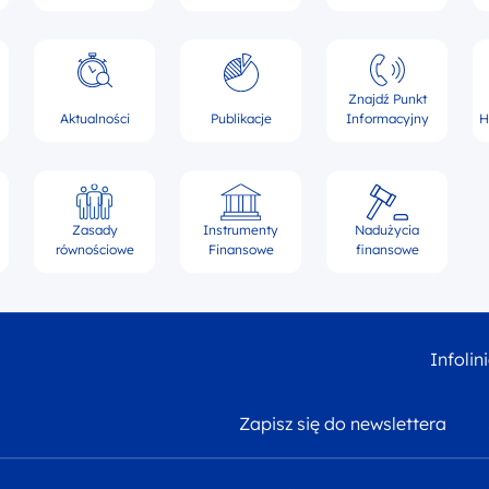
Znajdź Punkt
Aktualności
Publikacje
Informacyjny
H
Zasady
Instrumenty
Nadużycia
równościowe
Finansowe
finansowe
Infolin
Zapisz się do newslettera