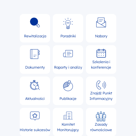
Rewitalizacja
Poradniki
Nabory
Szkolenia i
Dokumenty
Raporty i analizy
konferencje
Znajdź Punkt
Aktualności
Publikacje
Informacyjny
Komitet
Zasady
Historie sukcesów
Monitorujący
równościowe