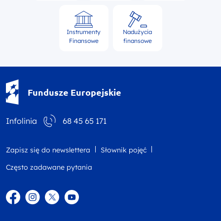
Instrumenty
Nadużycia
Finansowe
finansowe
Fundusze Europejskie - logotyp
Fundusze Europejskie
Infolinia
68 45 65 171
Zapisz się do newslettera
Słownik pojęć
Często zadawane pytania
Facebook
Instagram
Twitter
YouTube