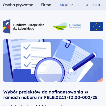
Osoba prywatna
Firma
Szukaj w ser
więcej
EN
PL
Fundusze dla
Fundusze dla
Fundusze Europejskie dla Lubuskiego
Wybór projektów do dofinansowania w
ramach naboru nr FELB.02.11-IZ.00-002/25