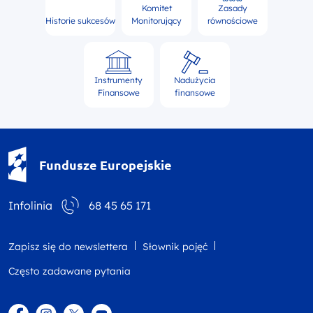
Komitet
Zasady
Historie sukcesów
Monitorujący
równościowe
Instrumenty
Nadużycia
Finansowe
finansowe
Fundusze Europejskie - logotyp
Fundusze Europejskie
Infolinia
68 45 65 171
Zapisz się do newslettera
Słownik pojęć
Często zadawane pytania
Facebook
Instagram
Twitter
YouTube