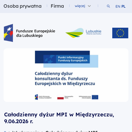
Osoba prywatna
Firma
Szukaj w ser
więcej
EN
PL
Fundusze dla
Fundusze dla
Fundusze Europejskie dla Lubuskiego
Całodzienny dyżur MPI w Międzyrzeczu,
9.06.2026 r.