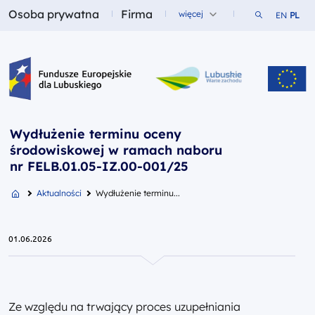
Osoba prywatna
Firma
Szukaj w ser
więcej
EN
PL
Fundusze dla
Fundusze dla
Fundusze Europejskie dla Lubuskiego
Wydłużenie terminu oceny
środowiskowej w ramach naboru
nr FELB.01.05-IZ.00-001/25
Aktualności
Wydłużenie terminu...
01.06.2026
Ze względu na trwający proces uzupełniania