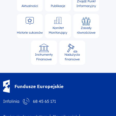
Znajdź Punkt
Aktualności
Publikacje
Informacyjny
Komitet
Zasady
Historie sukcesów
Monitorujący
równościowe
Instrumenty
Nadużycia
Finansowe
finansowe
Fundusze Europejskie - logotyp
Fundusze Europejskie
Infolinia
68 45 65 171