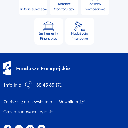
Komitet
Zasady
Historie sukcesów
Monitorujący
równościowe
Instrumenty
Nadużycia
Finansowe
finansowe
Fundusze Europejskie - logotyp
Fundusze Europejskie
Infolinia
68 45 65 171
Zapisz się do newslettera
Słownik pojęć
Często zadawane pytania