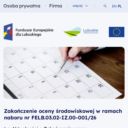
Osoba prywatna
Firma
Szukaj w ser
więcej
EN
PL
Fundusze dla
Fundusze dla
Fundusze Europejskie dla Lubuskiego
Zakończenie oceny środowiskowej w ramach
naboru nr FELB.03.02-IZ.00-001/26