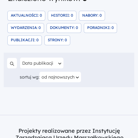
ZNALEZIONE WYNIKI SZUKANIA
ZNALEZIONE WYNIKI SZUKANIA
ZNALEZIONE WYNI
AKTUALNOŚCI: 0
HISTORII: 0
NABORY: 0
ZNALEZIONE WYNIKI SZUKANIA
ZNALEZIONE WYNIKI SZUKANI
ZNALEZIONE
WYDARZENIA: 0
DOKUMENTY: 0
PORADNIKI: 0
ZNALEZIONE WYNIKI SZUKANIA
ZNALEZIONE WYNIKI SZUKANIA
PUBLIKACJI: 0
STRONY: 0
Filtruj według
Data publikacji
Szukaj w treści
Aktualnie sortujesz według
sortuj wg:
od najnowszych
Projekty realizowane przez Instytucję
Zarządzającą Urzędu Marszałkowskiego