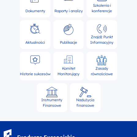
Szkolenia i
Dokumenty
Raporty i analizy
konferencje
Znajdź Punkt
Aktualności
Publikacje
Informacyjny
Komitet
Zasady
Historie sukcesów
Monitorujący
równościowe
Instrumenty
Nadużycia
Finansowe
finansowe
Fundusze Europejskie - logotyp
Fundusze Europejskie