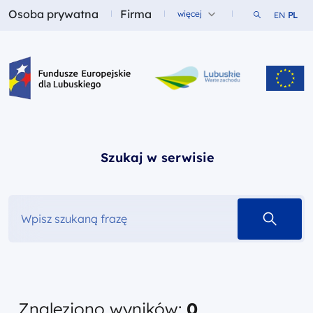
Osoba prywatna
Firma
Szukaj w ser
więcej
EN
PL
Fundusze dla
Fundusze dla
Fundusze Europejskie dla Lubuskiego
Szukaj w serwisie
szukaj 
Znaleziono wyników:
0