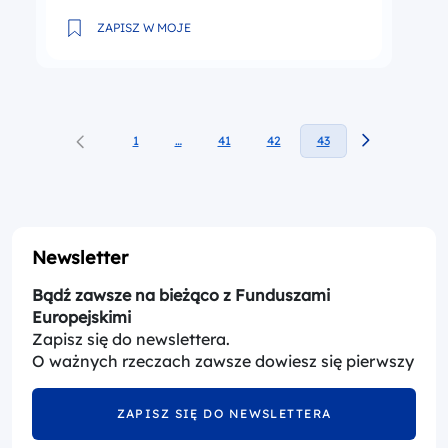
Ogłoszenie konkursu nr FELB.02.09-IZ.00-001/23 w
ZAPISZ W MOJE
1
…
41
42
43
Newsletter
Bądź zawsze na bieżąco z Funduszami
Europejskimi
Zapisz się do newslettera.
O ważnych rzeczach zawsze dowiesz się pierwszy
ZAPISZ SIĘ DO NEWSLETTERA