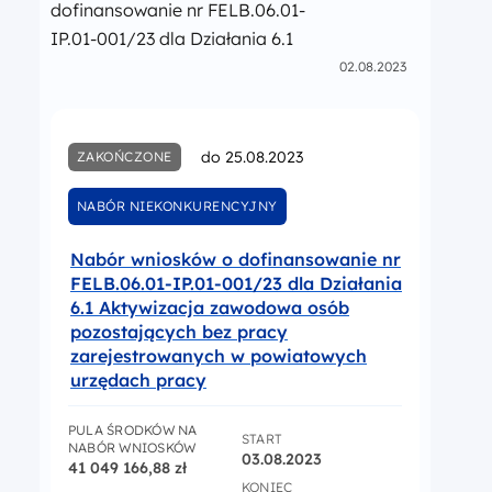
dofinansowanie nr FELB.06.01-
IP.01-001/23 dla Działania 6.1
02.08.2023
do 25.08.2023
ZAKOŃCZONE
NABÓR NIEKONKURENCYJNY
Nabór wniosków o dofinansowanie nr
FELB.06.01-IP.01-001/23 dla Działania
6.1 Aktywizacja zawodowa osób
pozostających bez pracy
zarejestrowanych w powiatowych
urzędach pracy
PULA ŚRODKÓW NA
START
NABÓR WNIOSKÓW
03.08.2023
41 049 166,88 zł
KONIEC