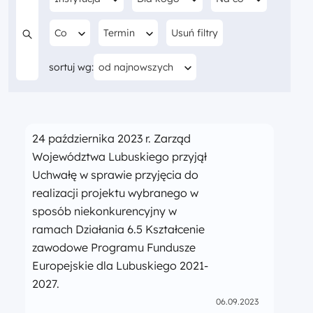
Filtruj według
Filtruj według
Co
Termin
Usuń filtry
Szukaj w treści
Aktualnie sortujesz według
sortuj wg:
od najnowszych
24 października 2023 r. Zarząd
Województwa Lubuskiego przyjął
Uchwałę w sprawie przyjęcia do
realizacji projektu wybranego w
sposób niekonkurencyjny w
ramach Działania 6.5 Kształcenie
zawodowe Programu Fundusze
Europejskie dla Lubuskiego 2021-
2027.
06.09.2023