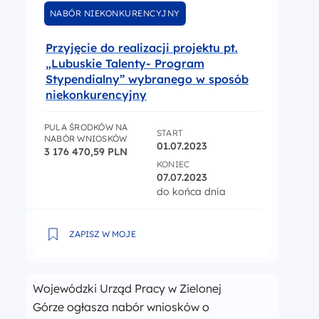
NABÓR NIEKONKURENCYJNY
Przyjęcie do realizacji projektu pt.
„Lubuskie Talenty- Program
Stypendialny” wybranego w sposób
niekonkurencyjny
PULA ŚRODKÓW NA
START
NABÓR WNIOSKÓW
01.07.2023
3 176 470,59 PLN
KONIEC
07.07.2023
do końca dnia
Przyjęcie do realizacji projektu pt. „Lubuskie Tal
ZAPISZ W MOJE
Wojewódzki Urząd Pracy w Zielonej
Górze ogłasza nabór wniosków o