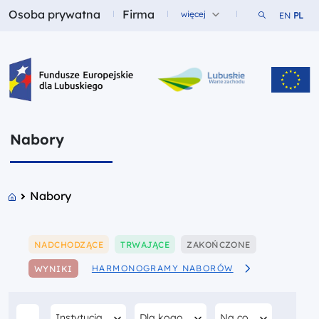
Osoba prywatna
Firma
Szukaj w ser
więcej
EN
PL
Fundusze dla
Fundusze dla
Fundusze Europejskie dla Lubuskiego
Nabory
Nabory
Pokaż
Pokaż
Pokaż
NADCHODZĄCE
TRWAJĄCE
ZAKOŃCZONE
Pokaż
HARMONOGRAMY NABORÓW
WYNIKI
Filtruj według
Filtruj według
Filtruj według
Dla kogo
Na co
Instytucja