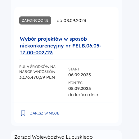
do 08.09.2023
ZAKOŃCZONE
Wybór projektów w sposób
niekonkurencyjny nr FELB.06.05-
IZ.00-002/23
PULA ŚRODKÓW NA
START
NABÓR WNIOSKÓW
06.09.2023
3.176.470,59 PLN
KONIEC
08.09.2023
do końca dnia
Wybór projektów w sposób niekonkurencyjny nr FE
ZAPISZ W MOJE
Zarząd Województwa Lubuskiego