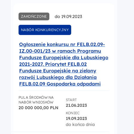
do 19.09.2023
ZAKOŃCZONE
NABÓR KONKURENCYJNY
Ogłoszenie konkursu nr FELB.02.09-
IZ.00-001/23 w ramach Programu
Fundusze Europejskie dla Lubuskiego
2021-2027, Priorytet FELB.02
Fundusze Europejskie na zielony
rozwój Lubuskiego dla Działania
FELB.02.09 Gospodarka odpadami
PULA ŚRODKÓW NA
START
NABÓR WNIOSKÓW
21.06.2023
20 000 000,00 PLN
KONIEC
19.09.2023
do końca dnia