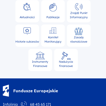
Znajdź Punkt
Aktualności
Publikacje
Informacyjny
Komitet
Zasady
Historie sukcesów
Monitorujący
równościowe
Instrumenty
Nadużycia
Finansowe
finansowe
Fundusze Europejskie - logotyp
Fundusze Europejskie
Infolinia
68 45 65 171