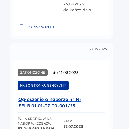
25.08.2023
do końca dnia
Nabór wniosków o dofinansowanie nr FELB.06.01-IP
ZAPISZ W MOJE
27.06.2023
do 11.08.2023
ZAKOŃCZONE
NABÓR KONKURENCYJNY
Ogłoszenie o naborze nr Nr
FELB.01.01-IZ.00-001/23
PULA ŚRODKÓW NA
START
NABÓR WNIOSKÓW
17.07.2023
37 049 982,36 PLN