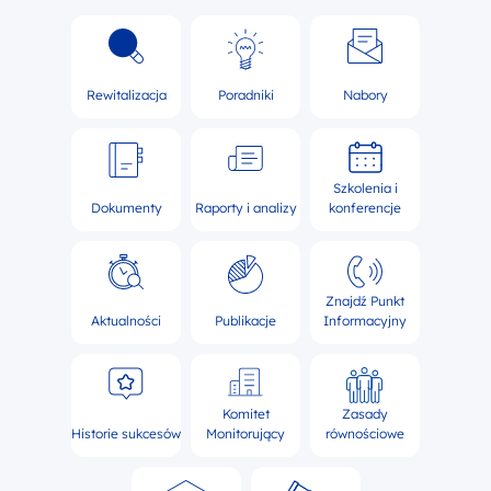
Rewitalizacja
Poradniki
Nabory
Szkolenia i
Dokumenty
Raporty i analizy
konferencje
Znajdź Punkt
Aktualności
Publikacje
Informacyjny
Komitet
Zasady
Historie sukcesów
Monitorujący
równościowe