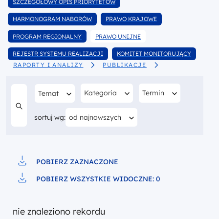
Wyfiltruj
SZCZEGÓŁOWY OPIS PRIORYTETÓW
wśród dokumentów
Wyfiltruj
Wyfiltruj
HARMONOGRAM NABORÓW
PRAWO KRAJOWE
wśród dokumentów
wśród dokumentów
Wyfiltruj
Wyfiltruj
PROGRAM REGIONALNY
PRAWO UNIJNE
wśród dokumentów
wśród dokumentów
Wyfiltruj
Wyfiltruj
REJESTR SYSTEMU REALIZACJI
KOMITET MONITORUJĄCY
wśród dokumentów
RAPORTY I ANALIZY
PUBLIKACJE
wśród dokumentów
Filtruj według
Filtruj według
Filtruj według
Kategoria
Termin
Temat
Aktualnie sortujesz według
sortuj wg:
od najnowszych
Szukaj w treści
POBIERZ ZAZNACZONE
Pobierz do pliku
POBIERZ WSZYSTKIE WIDOCZNE: 0
Pobierz do pliku
nie znaleziono rekordu