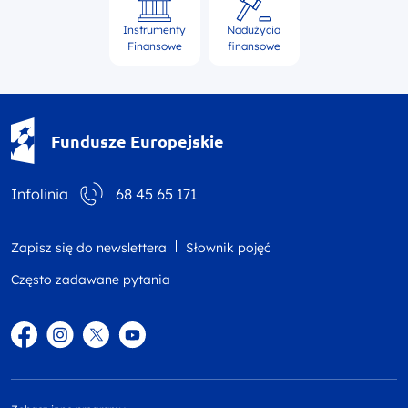
Instrumenty
Nadużycia
Finansowe
finansowe
Fundusze Europejskie - logotyp
Fundusze Europejskie
Infolinia
68 45 65 171
Zapisz się do newslettera
Słownik pojęć
Często zadawane pytania
Facebook
Instagram
Twitter
YouTube