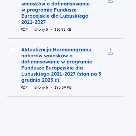
wniosków o dofinansowanie
Pobierz do 
w programie Fundusze
Europejskie dla Lubuskiego
2021-2027
PDF
strony 5
110.92 KB
Podgląd
Aktualizacja Harmonogramu
naborów wniosków o
Pobierz do 
dofinansowanie w programie
Fundusze Europejskie dla
Lubuskiego 2021-2027 (stan na 5
grudnia 2023 r.)
PDF
strony 6
195.69 KB