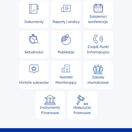
Szkolenia i
Dokumenty
Raporty i analizy
konferencje
Znajdź Punkt
Aktualności
Publikacje
Informacyjny
Komitet
Zasady
Historie sukcesów
Monitorujący
równościowe
Instrumenty
Nadużycia
Finansowe
finansowe