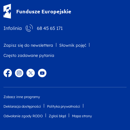
Fundusze Europejskie - logotyp
Fundusze Europejskie
Infolinia
68 45 65 171
Zapisz się do newslettera
Słownik pojęć
Często zadawane pytania
Facebook
Instagram
Twitter
YouTube
Zobacz inne programy
Deklaracja dostępności
Polityka prywatności
Odwołanie zgody RODO
Zgłoś błąd
Mapa strony