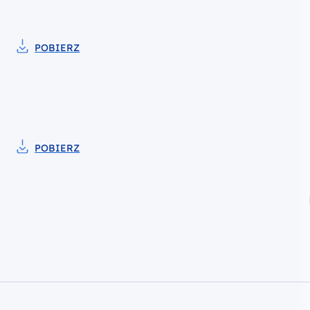
POBIERZ
Pobierz do pliku Przyjęcie Wykazu ekspertów Programu 
POBIERZ
Pobierz do pliku Aktualizacja Wykazu ekspertów Progra