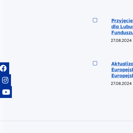
Podgląd
Przyjęci
dla Lubu
Funduszu
27.08.2024
Podgląd
Aktualiz
Europejs
Europejs
27.08.2024