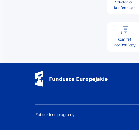
Szkolenia i
konferencje
Komitet
Monitorujący
Fundusze Europejskie - logotyp
Fundusze Europejskie
Zobacz inne programy