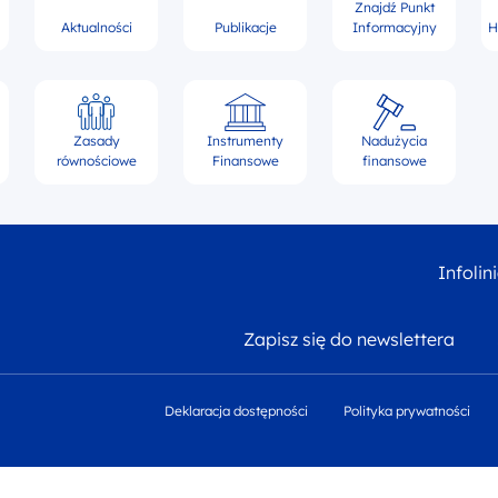
Znajdź Punkt
Aktualności
Publikacje
Informacyjny
H
Zasady
Instrumenty
Nadużycia
równościowe
Finansowe
finansowe
Infolin
Zapisz się do newslettera
Deklaracja dostępności
Polityka prywatności