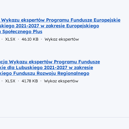
e Wykazu ekspertów Programu Fundusze Europejskie
skiego 2021-2027 w zakresie Europejskiego
 Społecznego Plus
XLSX
46.10 KB
Wykaz ekspertów
acja Wykazu ekspertów Programu Fundusze
kie dla Lubuskiego 2021-2027 w zakresie
kiego Funduszu Rozwoju Regionalnego
XLSX
41.78 KB
Wykaz ekspertów