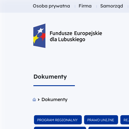
Fundusze dla
Fundusze dla
Fundusze dl
Osoba prywatna
Firma
Samorząd
Fundusze Europejskie dla Lubusk
Dokumenty
Dokumenty
Wyfiltruj
Wyfiltruj
Wyfi
PROGRAM REGIONALNY
PRAWO UNIJNE
RE
wśród dokumentów
wśród dokumentów
wśr