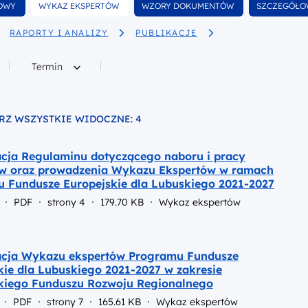
Wyfiltruj
Wyfiltruj
Wyfiltruj
MOWY
WYKAZ EKSPERTÓW
WZORY DOKUMENTÓW
SZCZEGÓŁO
w
wśród dokumentów
wśród dokumentów
wśród dok
RAPORTY I ANALIZY
PUBLIKACJE
ów
Filtruj według
Termin
RZ WSZYSTKIE WIDOCZNE: 4
o pliku
acja Regulaminu dotyczącego naboru i pracy
w oraz prowadzenia Wykazu Ekspertów w ramach
 Fundusze Europejskie dla Lubuskiego 2021-2027
PDF
strony 4
179.70 KB
Wykaz ekspertów
acja Wykazu ekspertów Programu Fundusze
kie dla Lubuskiego 2021-2027 w zakresie
kiego Funduszu Rozwoju Regionalnego
PDF
strony 7
165.61 KB
Wykaz ekspertów