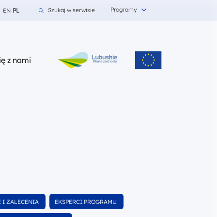
Programy
Szukaj w serwisie
EN
PL
z nami
ię z nami
Wyfiltruj
 I ZALECENIA
EKSPERCI PROGRAMU
kumentów
wśród dokumentów