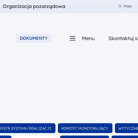
a
Fundusze dla
Organizacja pozarządowa
Moje
Moje
Menu
Skontaktuj s
DOKUMENTY
iego
ltruj
Wyfiltruj
Wyfiltruj
JESTR SYSTEMU REALIZACJI
KOMITET MONITORUJĄCY
WYTYCZNE
ód dokumentów
wśród dokumentów
wśród do