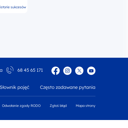
istorie sukcesów
Facebook
Instagram
Twitter
YouTube
ia
68 45 65 171
Słownik pojęć
Często zadawane pytania
Odwołanie zgody RODO
Zgłoś błąd
Mapa strony